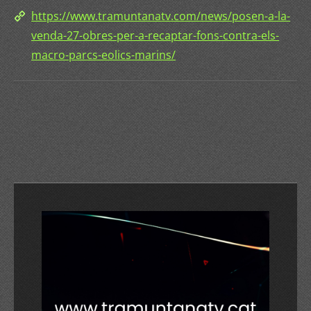
https://www.tramuntanatv.com/news/posen-a-la-
venda-27-obres-per-a-recaptar-fons-contra-els-
macro-parcs-eolics-marins/