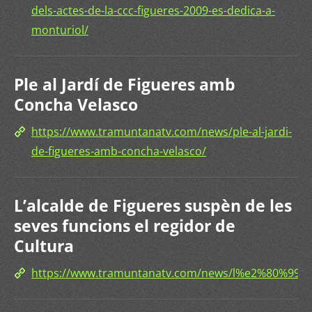
dels-actes-de-la-ccc-figueres-2009-es-dedica-a-
monturiol/
Ple al Jardí de Figueres amb
Concha Velasco
https://www.tramuntanatv.com/news/ple-al-jardi-
de-figueres-amb-concha-velasco/
L’alcalde de Figueres suspèn de les
seves funcions el regidor de
Cultura
https://www.tramuntanatv.com/news/l%e2%80%99a