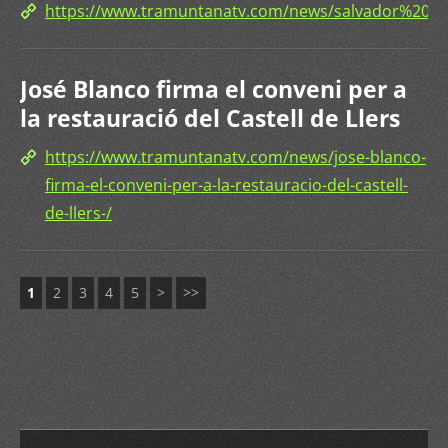
https://www.tramuntanatv.com/news/salvador%20t
José Blanco firma el conveni per a
la restauració del Castell de Llers
https://www.tramuntanatv.com/news/jose-blanco-
firma-el-conveni-per-a-la-restauracio-del-castell-
de-llers-/
1
2
3
4
5
>
>>