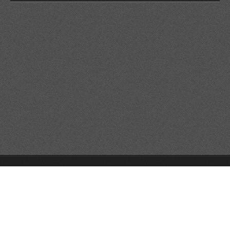
© 2026 Reservats tots els drets
Queda prohibida la
reproducció dels continguts sense autorització expressa. Article
32.1, paràgraf segon, Llei 23/2006 de la Propietat intel·lectual