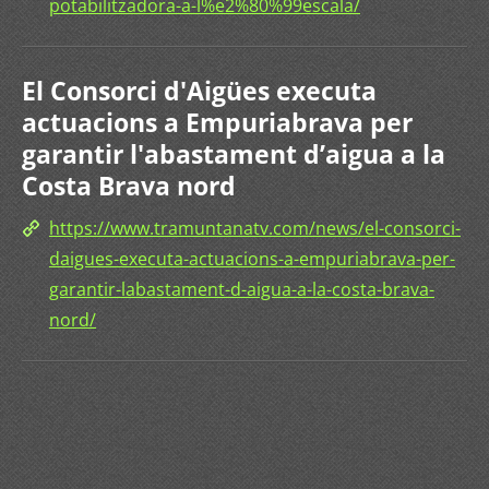
potabilitzadora-a-l%e2%80%99escala/
El Consorci d'Aigües executa
actuacions a Empuriabrava per
garantir l'abastament d’aigua a la
Costa Brava nord
https://www.tramuntanatv.com/news/el-consorci-
daigues-executa-actuacions-a-empuriabrava-per-
garantir-labastament-d-aigua-a-la-costa-brava-
nord/