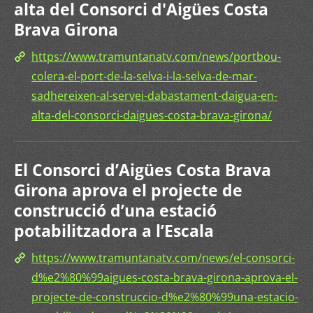
alta del Consorci d'Aigües Costa
Brava Girona
https://www.tramuntanatv.com/news/portbou-
colera-el-port-de-la-selva-i-la-selva-de-mar-
sadhereixen-al-servei-dabastament-daigua-en-
alta-del-consorci-daigues-costa-brava-girona/
El Consorci d’Aigües Costa Brava
Girona aprova el projecte de
construcció d’una estació
potabilitzadora a l’Escala
https://www.tramuntanatv.com/news/el-consorci-
d%e2%80%99aigues-costa-brava-girona-aprova-el-
projecte-de-construccio-d%e2%80%99una-estacio-