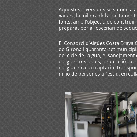
Aquestes inversions se sumen a a
xarxes, la millora dels tractaments, 
fonts, amb l’objectiu de construir
preparat per a l’escenari de seque
El Consorci d’Aigües Costa Brava G
de Girona i quaranta-set municipis d
del cicle de l’aigua, el sanejament
d’aigües residuals, depuració i a
d’aigua en alta (captació, transpor
milió de persones a l’estiu, en col