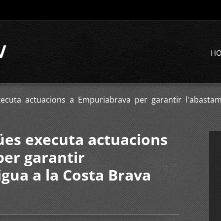
V
H
xecuta actuacions a Empuriabrava per garantir l'abastam
gües executa actuacions
er garantir
igua a la Costa Brava