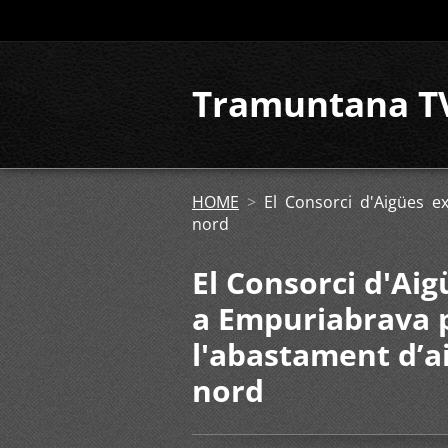
Tramuntana T
HOME
>
El Consorci d'Aigües e
nord
El Consorci d'Ai
a Empuriabrava p
l'abastament d’a
nord