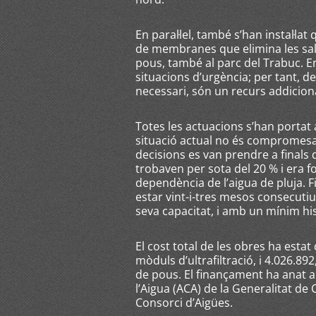
En paral·lel, també s’han instal·l
de membranes que elimina les sals 
pous, també al parc del Trabuc. E
situacions d’urgència; per tant, 
necessari, són un recurs addicion
Totes les actuacions s’han portat a
situació actual no és compromesa
decisions es van prendre a finals
trobaven per sota del 20 % i era 
dependència de l’aigua de pluja. 
estar vint-i-tres mesos consecuti
seva capacitat, i amb un mínim his
El cost total de les obres ha estat
mòduls d’ultrafiltració, i 4.026.89
de pous. El finançament ha anat a
l’Aigua (ACA) de la Generalitat de 
Consorci d’Aigües.