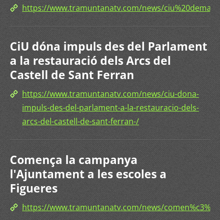
https://www.tramuntanatv.com/news/ciu%20deman
CiU dóna impuls des del Parlament
a la restauració dels Arcs del
Castell de Sant Ferran
https://www.tramuntanatv.com/news/ciu-dona-
impuls-des-del-parlament-a-la-restauracio-dels-
arcs-del-castell-de-sant-ferran-/
Comença la campanya
l'Ajuntament a les escoles a
Figueres
https://www.tramuntanatv.com/news/comen%c3%a