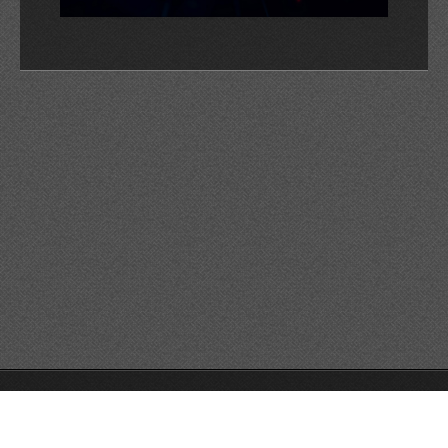
© 2026 Reservats tots els drets
Queda prohibida la
reproducció dels continguts sense autorització expressa. Article
32.1, paràgraf segon, Llei 23/2006 de la Propietat intel·lectual