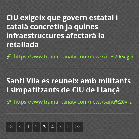
CiU exigeix que govern estatal i
català concretin ja quines
infraestructures afectarà la
retallada
https://www.tramuntanatv.com/news/ciu%20exigei
Santi Vila es reuneix amb militants
i simpatitzants de CiU de Llançà
https://www.tramuntanatv.com/news/santi%20vil
<<
<
1
2
3
4
5
>
>>