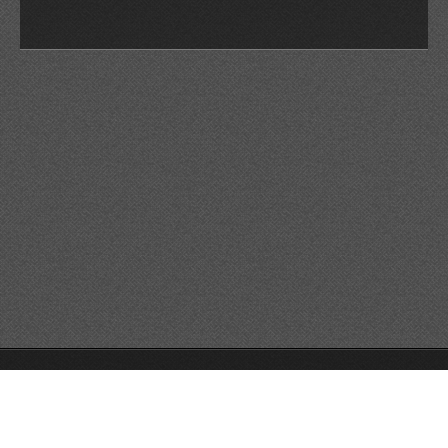
© 2026 Reservats tots els drets
Queda prohibida la
reproducció dels continguts sense autorització expressa. Article
32.1, paràgraf segon, Llei 23/2006 de la Propietat intel·lectual