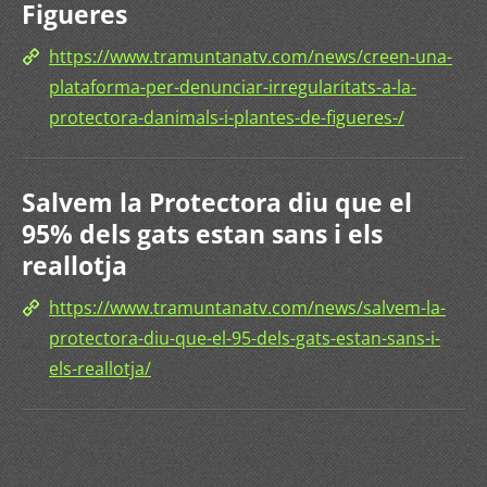
Figueres
https://www.tramuntanatv.com/news/creen-una-
plataforma-per-denunciar-irregularitats-a-la-
protectora-danimals-i-plantes-de-figueres-/
Salvem la Protectora diu que el
95% dels gats estan sans i els
reallotja
https://www.tramuntanatv.com/news/salvem-la-
protectora-diu-que-el-95-dels-gats-estan-sans-i-
els-reallotja/