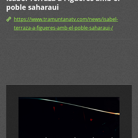
poble saharaui
https://www.tramuntanatv.com/news/isabel-
terraza-a-figueres-amb-el-poble-saharaui-/