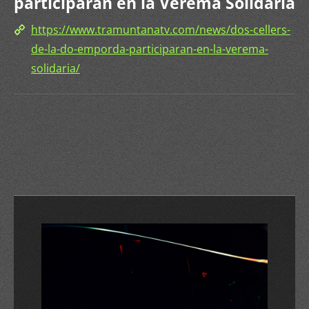
participaran en la Verema Solidària
https://www.tramuntanatv.com/news/dos-cellers-
de-la-do-emporda-participaran-en-la-verema-
solidaria/