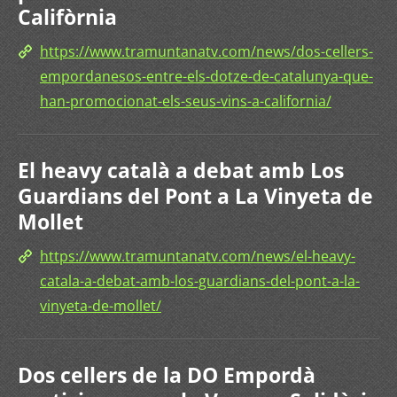
Califòrnia
https://www.tramuntanatv.com/news/dos-cellers-
empordanesos-entre-els-dotze-de-catalunya-que-
han-promocionat-els-seus-vins-a-california/
El heavy català a debat amb Los
Guardians del Pont a La Vinyeta de
Mollet
https://www.tramuntanatv.com/news/el-heavy-
catala-a-debat-amb-los-guardians-del-pont-a-la-
vinyeta-de-mollet/
Dos cellers de la DO Empordà