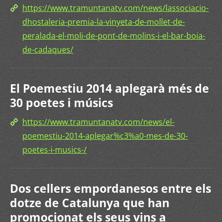
https://www.tramuntanatv.com/news/lassociacio-
dhostaleria-premia-la-vinyeta-de-mollet-de-
peralada-el-moli-de-pont-de-molins-i-el-bar-boia-
de-cadaques/
El Poemestiu 2014 aplegarà més de
30 poetes i músics
https://www.tramuntanatv.com/news/el-
poemestiu-2014-aplegar%c3%a0-mes-de-30-
poetes-i-musics-/
Dos cellers empordanesos entre els
dotze de Catalunya que han
promocionat els seus vins a