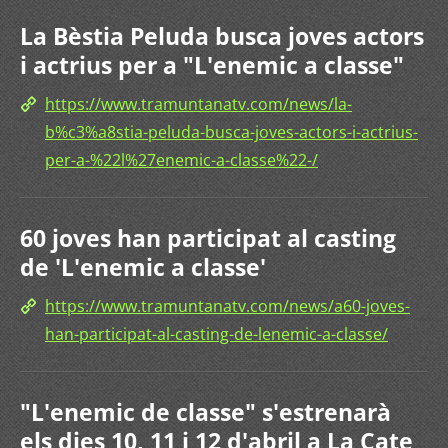
La Bèstia Peluda busca joves actors
i actrius per a "L'enemic a classe"
https://www.tramuntanatv.com/news/la-
b%c3%a8stia-peluda-busca-joves-actors-i-actrius-
per-a-%22l%27enemic-a-classe%22-/
60 joves han participat al casting
de 'L'enemic a classe'
https://www.tramuntanatv.com/news/a60-joves-
han-participat-al-casting-de-lenemic-a-classe/
"L'enemic de classe" s'estrenarà
els dies 10, 11 i 12 d'abril a La Cate