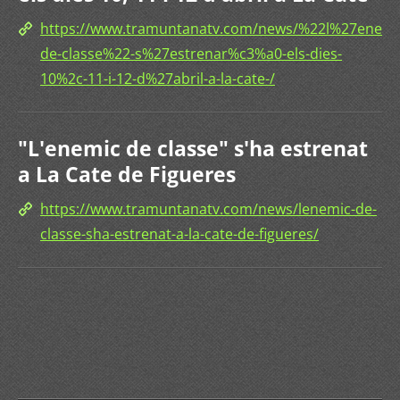
https://www.tramuntanatv.com/news/%22l%27enemi
de-classe%22-s%27estrenar%c3%a0-els-dies-
10%2c-11-i-12-d%27abril-a-la-cate-/
"L'enemic de classe" s'ha estrenat
a La Cate de Figueres
https://www.tramuntanatv.com/news/lenemic-de-
classe-sha-estrenat-a-la-cate-de-figueres/