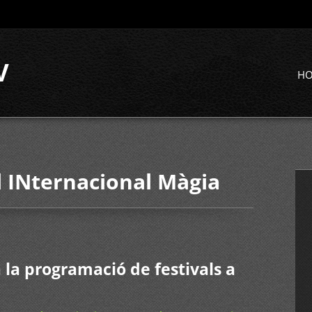
V
H
l INternacional Màgia
 la programació de festivals a