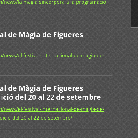
/news/la-magia-sincorpora-a-la-programacio-
nal de Màgia de Figueres
news/el-festival-internacional-de-magia-de-
nal de Màgia de Figueres
ició del 20 al 22 de setembre
news/el-festival-internacional-de-magia-de-
dicio-del-20-al-22-de-setembre/