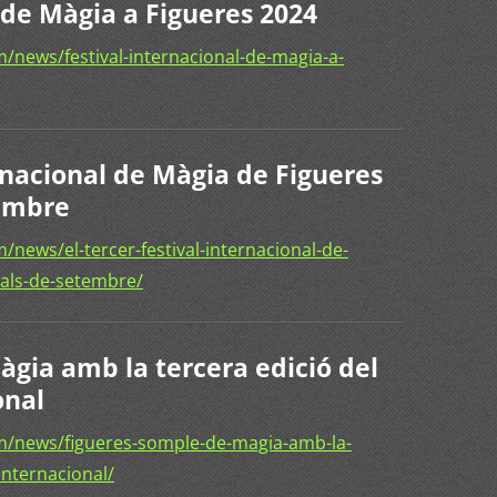
 de Màgia a Figueres 2024
news/festival-internacional-de-magia-a-
ernacional de Màgia de Figueres
tembre
news/el-tercer-festival-internacional-de-
nals-de-setembre/
àgia amb la tercera edició del
onal
m/news/figueres-somple-de-magia-amb-la-
-internacional/