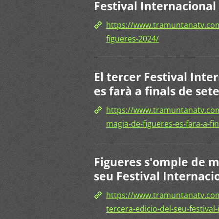
Festival Internacional
https://www.tramuntanatv.com/
figueres-2024/
El tercer Festival Int
es farà a finals de se
https://www.tramuntanatv.com/
magia-de-figueres-es-fara-a-fi
Figueres s'omple de m
seu Festival Internaci
https://www.tramuntanatv.co
tercera-edicio-del-seu-festival