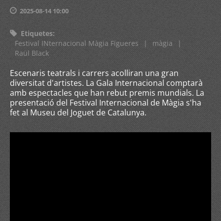
2025-08-14 10:00
Etiquetes
:
Festival INternacional Màgia Figueres
|
màgia
|
Raül Black
Escenaris teatrals i carrers acolliran una gran
diversitat d'artistes. La Gala Internacional comptarà
amb espectacles que han rebut premis mundials. La
presentació del Festival Internacional de Màgia s'ha
fet al Museu del Joguet de Catalunya.