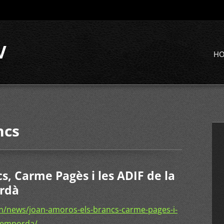
V
H
ncs
s, Carme Pagès i les ADIF de la
rdà
m/news/joan-amoros-els-brancs-carme-pages-i-
s-emporda/