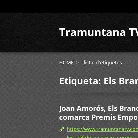
Tramuntana T
HOME
>
Llista d'etiquetes
Etiqueta: Els Bra
Joan Amorós, Els Branc
comarca Premis Empo
https://www.tramuntanatv.co
les-adif-de-la-comarca-premi