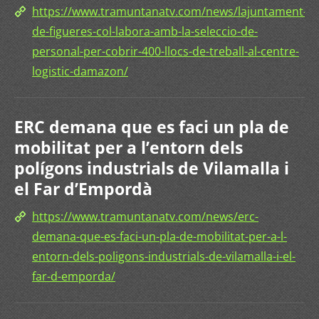
https://www.tramuntanatv.com/news/lajuntament-
de-figueres-col-labora-amb-la-seleccio-de-
personal-per-cobrir-400-llocs-de-treball-al-centre-
logistic-damazon/
ERC demana que es faci un pla de
mobilitat per a l’entorn dels
polígons industrials de Vilamalla i
el Far d’Empordà
https://www.tramuntanatv.com/news/erc-
demana-que-es-faci-un-pla-de-mobilitat-per-a-l-
entorn-dels-poligons-industrials-de-vilamalla-i-el-
far-d-emporda/