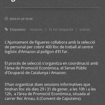
2024-01-24 10:00
Etiquetes
:
Amazon
|
El Far Empordà
|
treball
L'Ajuntament de Figueres col·labora amb la selecció
de personal per cobrir 400 lloc de treball al centre
logístic d’Amazon al polígon d’El Far.
El procés de selecció s'organitza en coordinació amb
l'àrea de Promoció Econòmica, el Servei Públic
d’Ocupació de Catalunya i Amazon.
S’han organitzat dues sessions informatives que
tindran lloc els dies 29 i 31 de gener, a les 10h i a les
12h, a l’àrea de Promoció Econòmica, situada al
carrer Rec Arnau, 6 (Convent de Caputxins).