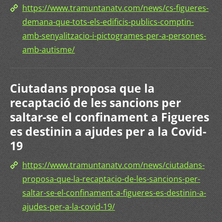
https://www.tramuntanatv.com/news/cs-figueres-
demana-que-tots-els-edificis-publics-comptin-
amb-senyalitzacio-i-pictogrames-per-a-persones-
amb-autisme/
Ciutadans proposa que la
recaptació de les sancions per
saltar-se el confinament a Figueres
es destinin a ajudes per a la Covid-
19
https://www.tramuntanatv.com/news/ciutadans-
proposa-que-la-recaptacio-de-les-sancions-per-
saltar-se-el-confinament-a-figueres-es-destinin-a-
ajudes-per-a-la-covid-19/