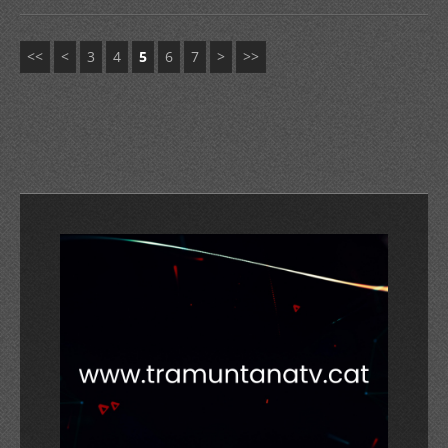
<<
<
3
4
5
6
7
>
>>