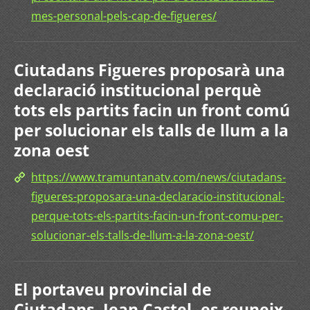
mes-personal-pels-cap-de-figueres/
Ciutadans Figueres proposarà una
declaració institucional perquè
tots els partits facin un front comú
per solucionar els talls de llum a la
zona oest
https://www.tramuntanatv.com/news/ciutadans-
figueres-proposara-una-declaracio-institucional-
perque-tots-els-partits-facin-un-front-comu-per-
solucionar-els-talls-de-llum-a-la-zona-oest/
El portaveu provincial de
Ciutadans, Jean Castel, es reuneix