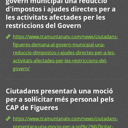
govern municipal una reducció
d'impostos i ajudes directes per a
les activitats afectades per les
restriccions del Govern
https://www.tramuntanatv.com/news/ciutadans-
figueres-demana-al-govern-municipal-una-
reduccio-dimpostos-i-ajudes-directes-per-a-les-
activitats-afectades-per-les-restriccions-del-
govern/
Ciutadans presentarà una moció
per a sol·licitar més personal pels
CAP de Figueres
https://www.tramuntanatv.com/news/ciutadans-
presentara-una-mocio-per-a-sol%c2%b7licitar-