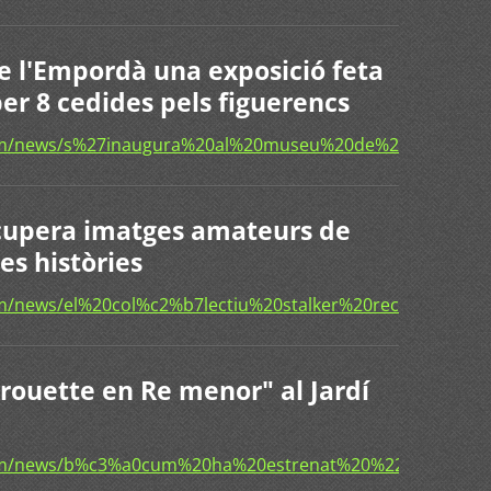
e l'Empordà una exposició feta
er 8 cedides pels figuerencs
com/news/s%27inaugura%20al%20museu%20de%20l%27emp
recupera imatges amateurs de
es històries
om/news/el%20col%c2%b7lectiu%20stalker%20recupera%
rouette en Re menor" al Jardí
com/news/b%c3%a0cum%20ha%20estrenat%20%22pirouette