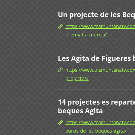
Un projecte de les Be
https://www.tramuntanatv.com
premiat-a-murcia/
Les Agita de Figueres
https://www.tramuntanatv.com
projectes/
14 projectes es repart
beques Agita
https://www.tramuntanatv.com
euros-de-les-beques-agita/