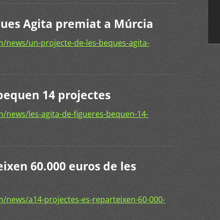
ques Agita premiat a Múrcia
/news/un-projecte-de-les-beques-agita-
 bequen 14 projectes
/news/les-agita-de-figueres-bequen-14-
eixen 60.000 euros de les
/news/a14-projectes-es-reparteixen-60-000-