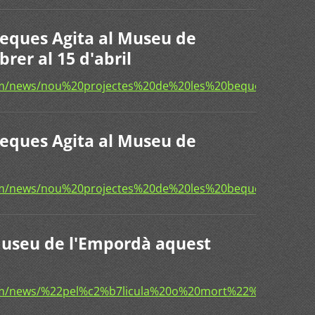
beques Agita al Museu de
rer al 15 d'abril
com/news/nou%20projectes%20de%20les%20beques%20ag
Beques Agita al Museu de
com/news/nou%20projectes%20de%20les%20beques%20ag
 Museu de l'Empordà aquest
com/news/%22pel%c2%b7licula%20o%20mort%22%20al%2