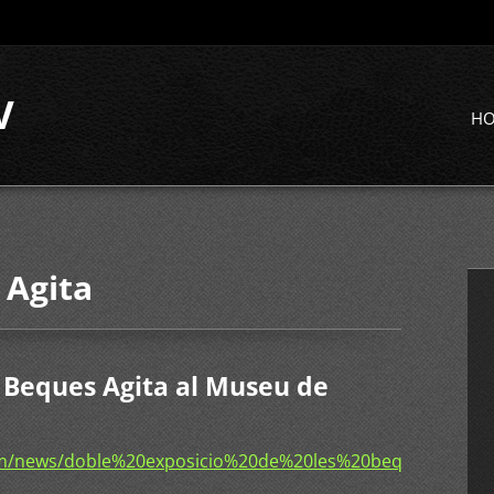
V
H
 Agita
s Beques Agita al Museu de
com/news/doble%20exposicio%20de%20les%20beques%20