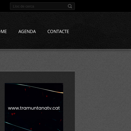
OME
AGENDA
CONTACTE
agita%20al%20museu%20de%20l%27empord%c3%a0/