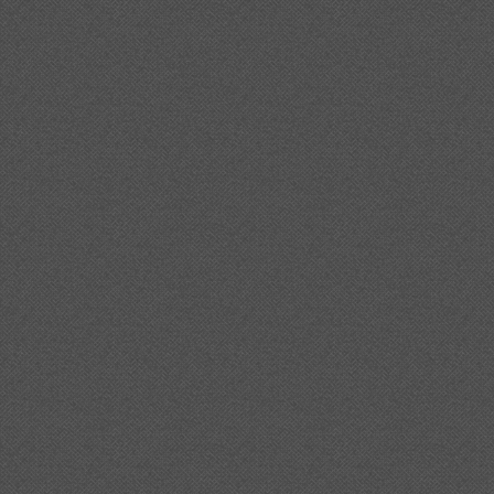
ita%20al%20museu%20de%20l%27empord%c3%a0%20del%20
ita%20al%20museu%20de%20l%27empord%c3%a0%20/
0museu%20de%20l%27empord%c3%a0%20aquest%20divendr