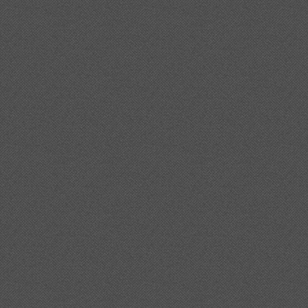
ord%c3%a0%20una%20exposicio%20feta%20amb%20filmaci
20imatges%20amateurs%20de%20figueres%20per%20crear%
%20en%20re%20menor%22%20al%20jardi%20de%20figuere