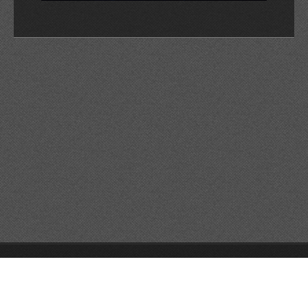
© 2026 Reservats tots els drets
Queda prohibida la
reproducció dels continguts sense autorització expressa. Article
32.1, paràgraf segon, Llei 23/2006 de la Propietat intel·lectual