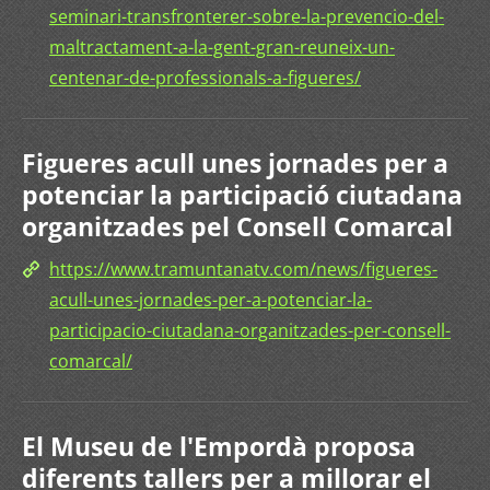
seminari-transfronterer-sobre-la-prevencio-del-
maltractament-a-la-gent-gran-reuneix-un-
centenar-de-professionals-a-figueres/
Figueres acull unes jornades per a
potenciar la participació ciutadana
organitzades pel Consell Comarcal
https://www.tramuntanatv.com/news/figueres-
acull-unes-jornades-per-a-potenciar-la-
participacio-ciutadana-organitzades-per-consell-
comarcal/
El Museu de l'Empordà proposa
diferents tallers per a millorar el