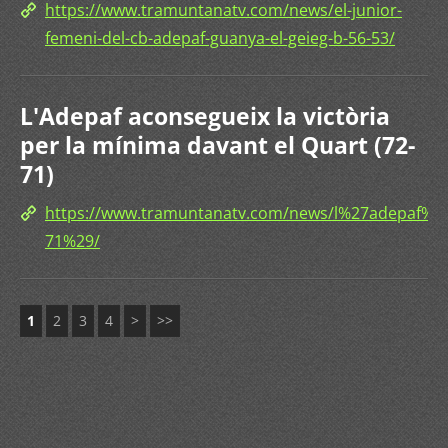
https://www.tramuntanatv.com/news/el-junior-
femeni-del-cb-adepaf-guanya-el-geieg-b-56-53/
L'Adepaf aconsegueix la victòria
per la mínima davant el Quart (72-
71)
https://www.tramuntanatv.com/news/l%27adepaf%
71%29/
1
2
3
4
>
>>