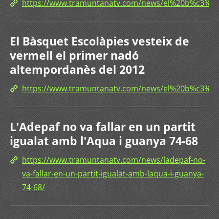
https://www.tramuntanatv.com/news/el%20b%c3%a
El Bàsquet Escolàpies vesteix de
vermell el primer nadó
altempordanès del 2012
https://www.tramuntanatv.com/news/el%20b%c3%
L'Adepaf no va fallar en un partit
igualat amb l'Aqua i guanya 74-68
https://www.tramuntanatv.com/news/ladepaf-no-
va-fallar-en-un-partit-igualat-amb-laqua-i-guanya-
74-68/