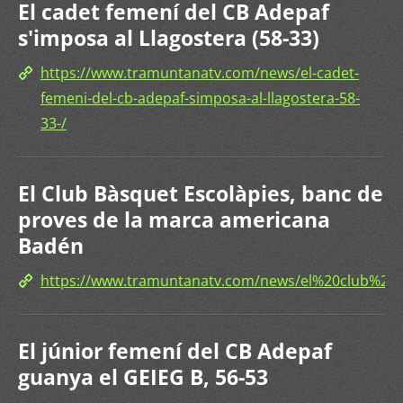
El cadet femení del CB Adepaf
s'imposa al Llagostera (58-33)
https://www.tramuntanatv.com/news/el-cadet-
femeni-del-cb-adepaf-simposa-al-llagostera-58-
33-/
El Club Bàsquet Escolàpies, banc de
proves de la marca americana
Badén
https://www.tramuntanatv.com/news/el%20club%
El júnior femení del CB Adepaf
guanya el GEIEG B, 56-53