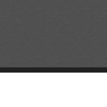
© 2026 Reservats tots els drets
Queda prohibida la
reproducció dels continguts sense autorització expressa. Article
32.1, paràgraf segon, Llei 23/2006 de la Propietat intel·lectual