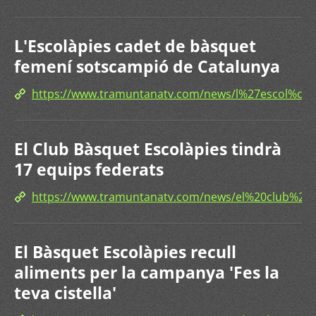
L'Escolàpies cadet de bàsquet
femení sotscampió de Catalunya
https://www.tramuntanatv.com/news/l%27escol%c
El Club Bàsquet Escolàpies tindrà
17 equips federats
https://www.tramuntanatv.com/news/el%20club%2
El Bàsquet Escolàpies recull
aliments per la campanya 'Fes la
teva cistella'