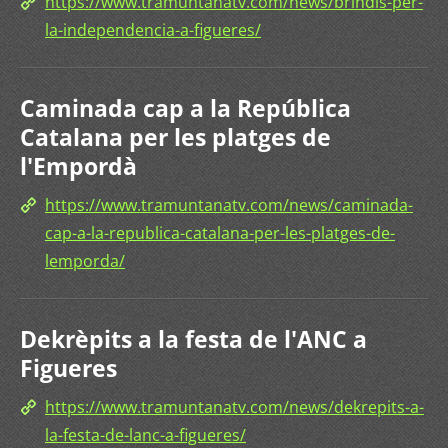
https://www.tramuntanatv.com/news/brindis-per-
la-independencia-a-figueres/
Caminada cap a la República
Catalana per les platges de
l'Empordà
https://www.tramuntanatv.com/news/caminada-
cap-a-la-republica-catalana-per-les-platges-de-
lemporda/
Dekrèpits a la festa de l'ANC a
Figueres
https://www.tramuntanatv.com/news/dekrepits-a-
la-festa-de-lanc-a-figueres/