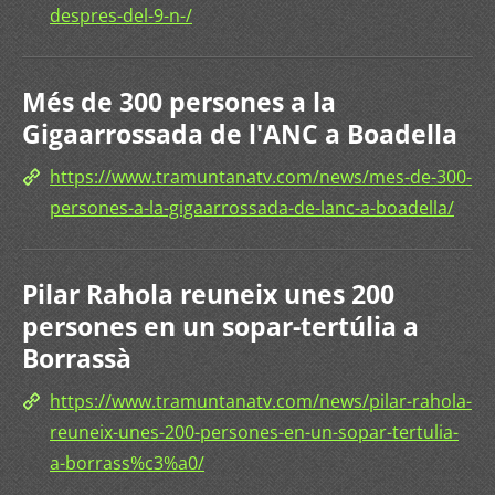
despres-del-9-n-/
Més de 300 persones a la
Gigaarrossada de l'ANC a Boadella
https://www.tramuntanatv.com/news/mes-de-300-
persones-a-la-gigaarrossada-de-lanc-a-boadella/
Pilar Rahola reuneix unes 200
persones en un sopar-tertúlia a
Borrassà
https://www.tramuntanatv.com/news/pilar-rahola-
reuneix-unes-200-persones-en-un-sopar-tertulia-
a-borrass%c3%a0/