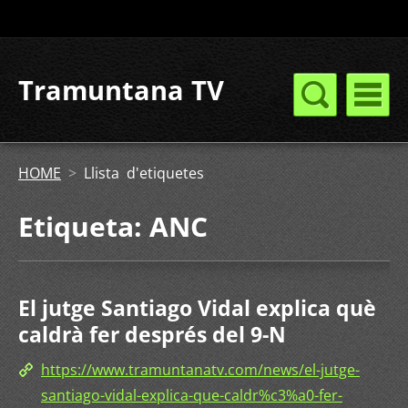
Tramuntana TV
HOME
>
Llista d'etiquetes
Etiqueta: ANC
El jutge Santiago Vidal explica què
caldrà fer després del 9-N
https://www.tramuntanatv.com/news/el-jutge-
santiago-vidal-explica-que-caldr%c3%a0-fer-