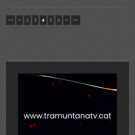
<<
<
2
3
4
5
6
>
>>