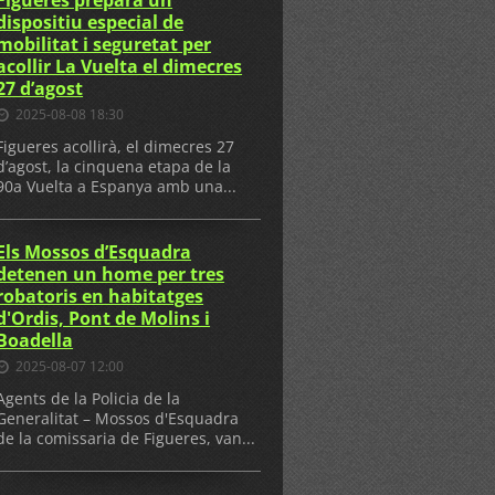
dispositiu especial de
mobilitat i seguretat per
acollir La Vuelta el dimecres
27 d’agost
2025-08-08 18:30
Figueres acollirà, el dimecres 27
d’agost, la cinquena etapa de la
90a Vuelta a Espanya amb una...
Els Mossos d’Esquadra
detenen un home per tres
robatoris en habitatges
d'Ordis, Pont de Molins i
Boadella
2025-08-07 12:00
Agents de la Policia de la
Generalitat – Mossos d'Esquadra
de la comissaria de Figueres, van...