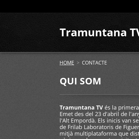
Tramuntana T
HOME
>
CONTACTE
QUI SOM
Tramuntana TV
és la primera
Emet des del 23 d'abril de l'a
l'Alt Empordà. Els inicis van s
de Frilab Laboratoris de Figue
mitjà multiplataforma que dist