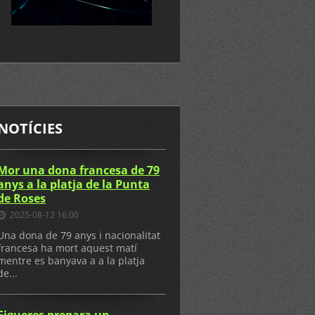
NOTÍCIES
Mor una dona francesa de 79
anys a la platja de la Punta
de Roses
2025-08-12 16:00
Una dona de 79 anys i nacionalitat
francesa ha mort aquest matí
mentre es banyava a a la platja
de...
Figueres prepara un