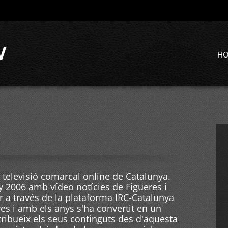
V
H
 televisió comarcal online de Catalunya.
ny 2006 amb vídeo notícies de Figueres i
er a través de la plataforma IRC-Catalunya
res i amb els anys s'ha convertit en un
ribueix els seus continguts des d'aquesta