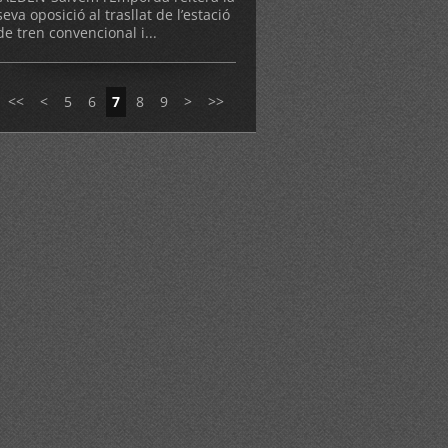
seva oposició al trasllat de l’estació
de tren convencional i...
<<
<
5
6
7
8
9
>
>>