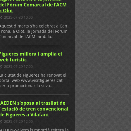
del Fòrum Comarcal de l’ACM
a Olot
2025-07-30 10:00
Aquest dimarts s’ha celebrat a Can
Trona, a Olot, la Jornada del Fòrum
Comarcal de l’ACM, amb la...
Figueres millora i amplia el
web turístic
2025-07-29 17:00
La ciutat de Figueres ha renovat el
portal web www.visitfigueres.cat
per a promocionar la seva...
IAEDEN s’oposa al trasllat de
l'estació de tren convencional
de Figueres a Vilafant
2025-07-29 12:00
IAEDEN-Salvem l’Empordà reitera la