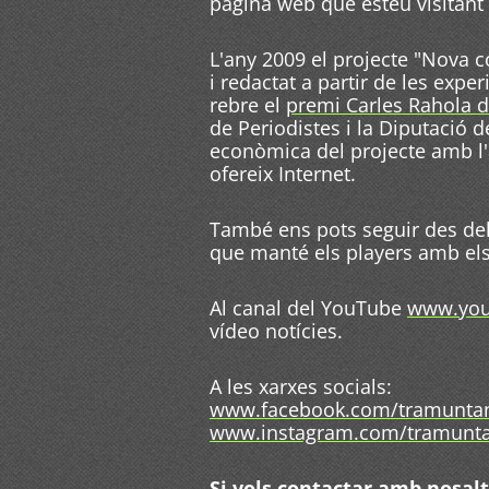
pàgina web que esteu visitant 
L'any 2009 el projecte "Nova c
i redactat a partir de les exp
rebre el
premi Carles Rahola 
de Periodistes i la Diputació de
econòmica del projecte amb l'
ofereix Internet.
També ens pots seguir des de
que manté els players amb els
Al canal del YouTube
www.you
vídeo notícies.
A les xarxes socials:
www.facebook.com/tramunta
www.instagram.com/tramunta
Si vols contactar amb nosalt