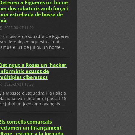
Detenen a Figueres un home
per dos robatoris amb força i
una estrebada de bossa de
mà
2025-08-07 11:00
Els mossos d’esquadra de Figueres
van detenir, en aquesta ciutat,
també el 31 de juliol, un home...
Detingut a Roses un 'hacker'
informàtic acusat de
múltiples ciberatacs
2025-07-31 10:30
Els Mossos d’Esquadra i la Policia
Nacional van detenir el passat 16
de juliol un jove amb avançats...
Els consells comarcals
reclamen un finançament
digne i estable a la Jornada