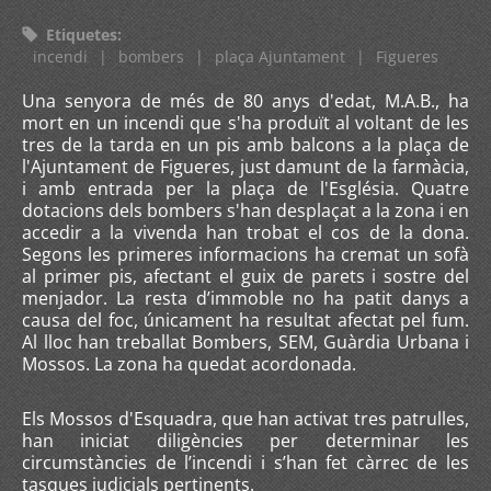
Etiquetes
:
incendi
|
bombers
|
plaça Ajuntament
|
Figueres
Una senyora de més de 80 anys d'edat, M.A.B., ha
mort en un incendi que s'ha produït al voltant de les
tres de la tarda en un pis amb balcons a la plaça de
l'Ajuntament de Figueres, just damunt de la farmàcia,
i amb entrada per la plaça de l'Església. Quatre
dotacions dels bombers s'han desplaçat a la zona i en
accedir a la vivenda han trobat el cos de la dona.
Segons les primeres informacions ha cremat un sofà
al primer pis, afectant el guix de parets i sostre del
menjador. La resta d’immoble no ha patit danys a
causa del foc, únicament ha resultat afectat pel fum.
Al lloc han treballat Bombers, SEM, Guàrdia Urbana i
Mossos. La zona ha quedat acordonada.
Els Mossos d'Esquadra, que han activat tres patrulles,
han iniciat diligències per determinar les
circumstàncies de l’incendi i s’han fet càrrec de les
tasques judicials pertinents.