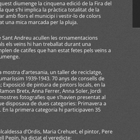
quest diumenge la cinquena edició de la Fira del
 que s’hi implica la pràctica totalitat de la
r amb flors el municipi i vestir-lo de colors
tat una mica marcada per la pluja.
ia de Sant Andreu acullen les ornamentacions
als els veïns hi han treballat durant una
mplen de catifes que han estat fetes pels veïns a
iumenge.
mostra d’artesania, un taller de reciclatge,
 Sumaríssim 1939-1943. 70 anys de consells de
Exposició de pintura de pintors locals, en la
Ramon Bretx, Anna Ferrer, Anna Soler, Jordi
mostres fotografies que s’havien presentat al
ue disposava de dues categories: Primavera a
 En la primera categoria hi participaven 35
alcaldessa d’Ordis, Maria Crehuet, el pintor, Pere
ll Pepín, ha dictat el veredicte: