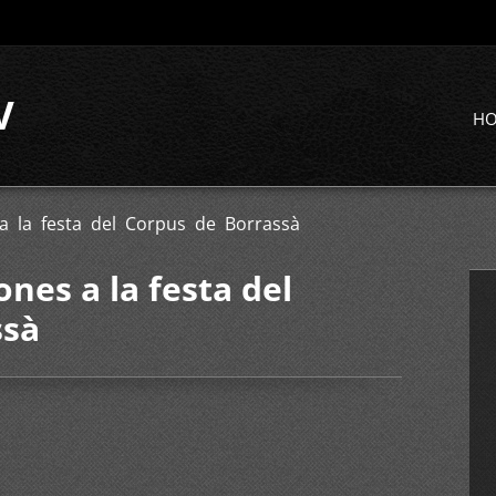
V
H
a la festa del Corpus de Borrassà
nes a la festa del
ssà