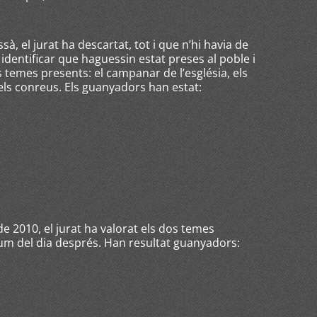
à, el jurat ha descartat, tot i que n’hi havia de
dentificar que haguessin estat preses al poble i
s temes presents: el campanar de l’església, els
dels conreus. Els guanyadors han estat:
e 2010, el jurat ha valorat els dos temes
 llum del dia després. Han resultat guanyadors: