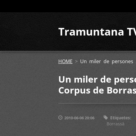
Tramuntana T
HOME
>
Un miler de persones 
Un miler de perso
Corpus de Borra
Etiquetes
:
2010-06-06 20:06
Borrassà