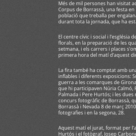
Més de mil persones han visitat a
Corpus de Borrassà, una festa en la
població que treballa per engalana
durant tota la jornada, que ha es
El centre cívic i social i l’esglés
florals, en la preparació de les qu
setmana, i els carrers i places s’o
primera hora del matí d’aquest d
La fira també ha comptat amb una 
inflables i diferents exposicions:
guerra a les comarques de Girona; 
que hi participaven Núria Calmó, 
Palmada i Pere Hurtós; i les dues 
concurs fotogràfic de Borrassà, q
Borrassà i Nevada 8 de març 2010.
fotografies i en la segona, 28.
Aquest matí el jurat, format per l’
Hurtós i el fotògraf, Josep Carbone