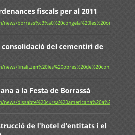
rdenances fiscals per al 2011
om/news/borrass%c3%a0%20congela%20les%20ordenances%
e consolidació del cementiri de
om/news/finalitzen%20les%20obres%20de%20consolidacio
ana a la Festa de Borrassà
om/news/dissabte%20cursa%20americana%20a%20la%20fe
trucció de l'hotel d'entitats i el
à