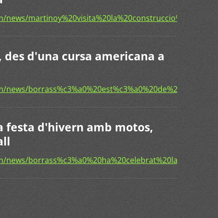
om/news/martinoy%20visita%20la%20construccio%20de%
a, des d'una cursa americana a
com/news/borrass%c3%a0%20est%c3%a0%20de%20festa%2
la festa d'hivern amb motos,
ll
com/news/borrass%c3%a0%20ha%20celebrat%20la%20fest