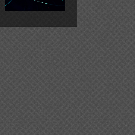
ta%20del%20corpus%20de%20borrass%c3%a0/
lebren%20l%27aplec%20dels%20tres%20pobles/