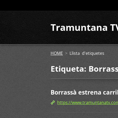
Tramuntana T
HOME
>
Llista d'etiquetes
Etiqueta: Borras
Borrassà estrena carril 
https://www.tramuntanatv.co