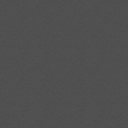
20l%27hotel%20d%27entitats%20i%20el%20magatzem%20de
c%20des%20d%27una%20cursa%20americana%20a%20concer
a%20d%27hivern%20amb%20motos%2c%20concerts%2c%20sa