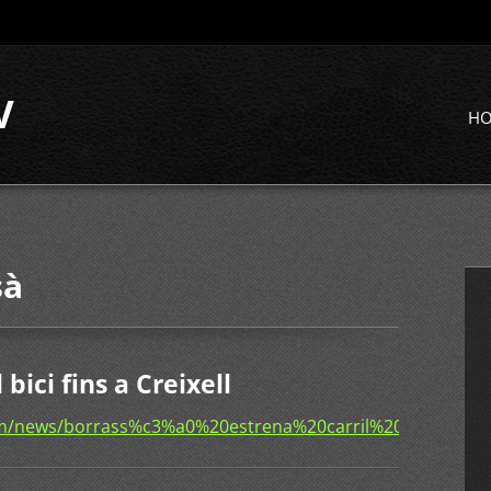
V
H
sà
bici fins a Creixell
m/news/borrass%c3%a0%20estrena%20carril%20bici%20fins