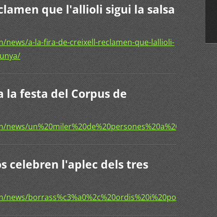
clamen que l'allioli sigui la salsa
ews/a-la-fira-de-creixell-reclamen-que-lallioli-
lunya/
 la festa del Corpus de
com/news/un%20miler%20de%20persones%20a%20la%20fes
s celebren l'aplec dels tres
om/news/borrass%c3%a0%2c%20ordis%20i%20pontos%20ce