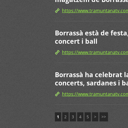
https://www.tramuntanatv.c
Borrassà està de fest
concert i ball
https://www.tramuntanatv.
Borrassà ha celebrat 
concerts, sardanes i ba
https://www.tramuntanatv.
1
2
3
4
5
>
>>