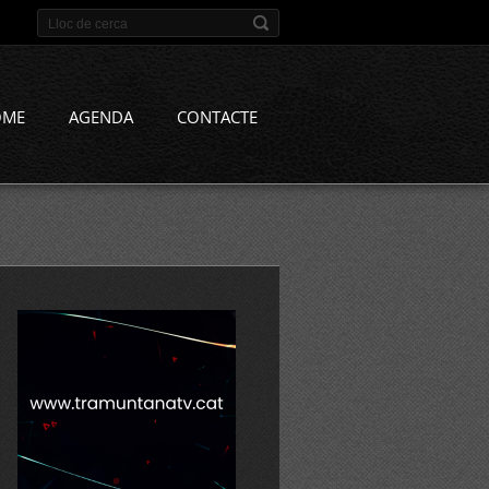
OME
AGENDA
CONTACTE
%20a%20creixell/