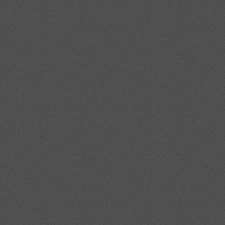
20fiscal%20per%20al%202011/
%20del%20cementiri%20de%20borrass%c3%a0/
sta%20de%20borrass%c3%a0/