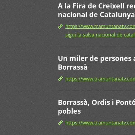
A la Fira de Creixell re
nacional de Catalunya
https://www.tramuntanatv.com/n
sigui-la-salsa-nacional-de-cata
Un miler de persones a
Borrassà
https://www.tramuntanatv.
Borrassà, Ordis i Pontó
pobles
https://www.tramuntanatv.c