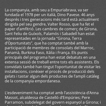
La companyia, amb seu a Empuriabrava, va ser
fundada el 1978 per un italià, Dino Pavese. 46 anys
després i tres generacions més tard està actualment
dirigida pel seu gendre, Valter Rosso, que ha fet el
paper d’amfitrió. Les cambres de comerç de Girona,
Sant Feliu de Guíxols, Palamós i Sabadell han estat
representades en la jornada “Girona, Terra
d’Oportunitats”, que ha comptat també amb la
participació de membres de consolats del Marroc,
Panamà, Burkina Faso, Itàlia i França. Els punts
principals del programa han estat debatuts en una
extensa sessió de treball entre tots els assistents. Els
convidats també han tingut l’oportunitat de visitar les
instal·lacions, conèixer el procés de producció dels
gelats i tastar algun dels productes de l’ampli catàleg
de la companyia empordanesa.
L’esdeveniment ha comptat amb l’assistència d’Anna
Massot, alcaldessa de Castelló d’Empúries; Pere
Parramon, subdelegat del govern espanyol a Girona; i