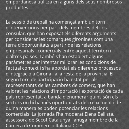
empordanesa utilitza en alguns dels seus nombrosos
productes.
La sessió de treball ha començat amb un torn
d’intervencions per part dels membres del cos
consular, que han exposat els diferents arguments
per considerar les comarques gironines com una
terra d’oportunitats a partir de les relacions
empresarials i comercials entre aquest territori i
d’altres països. També s’han establert alguns
paràmetres per intentar millorar les condicions de
l’actual context i s’ha abordat els diferents processos
d’integració a Girona i a la resta de la província. El
segon torn de participació ha estat per als
representants de les cambres de comerç, que han
valorat les relacions d’importació i exportació de cada
país representat, a banda d’enumerar quins són els
sectors on hi ha més oportunitats de creixement i de
quina manera es poden potenciar les relacions
comercials. La jornada l’ha moderat Elena Ballista,
assessora de Secot Catalunya i antiga membre de la
Camera di Commercio Italiana CCIB.