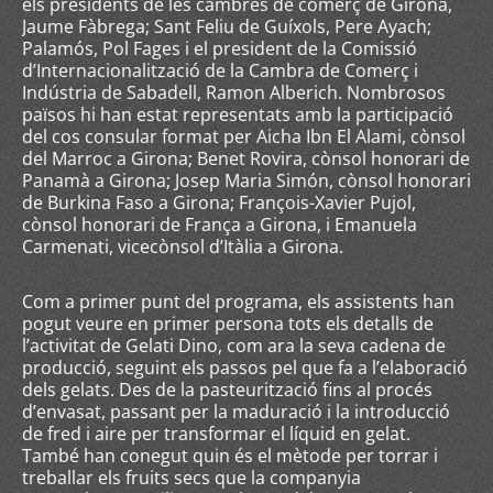
els presidents de les cambres de comerç de Girona,
Jaume Fàbrega; Sant Feliu de Guíxols, Pere Ayach;
Palamós, Pol Fages i el president de la Comissió
d’Internacionalització de la Cambra de Comerç i
Indústria de Sabadell, Ramon Alberich. Nombrosos
països hi han estat representats amb la participació
del cos consular format per Aicha Ibn El Alami, cònsol
del Marroc a Girona; Benet Rovira, cònsol honorari de
Panamà a Girona; Josep Maria Simón, cònsol honorari
de Burkina Faso a Girona; François-Xavier Pujol,
cònsol honorari de França a Girona, i Emanuela
Carmenati, vicecònsol d’Itàlia a Girona.
Com a primer punt del programa, els assistents han
pogut veure en primer persona tots els detalls de
l’activitat de Gelati Dino, com ara la seva cadena de
producció, seguint els passos pel que fa a l’elaboració
dels gelats. Des de la pasteurització fins al procés
d’envasat, passant per la maduració i la introducció
de fred i aire per transformar el líquid en gelat.
També han conegut quin és el mètode per torrar i
treballar els fruits secs que la companyia