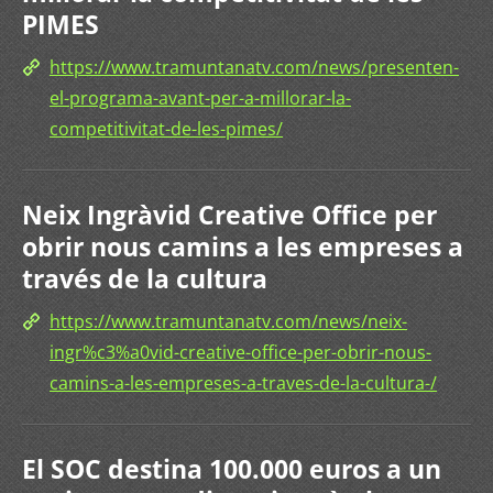
PIMES
https://www.tramuntanatv.com/news/presenten-
el-programa-avant-per-a-millorar-la-
competitivitat-de-les-pimes/
Neix Ingràvid Creative Office per
obrir nous camins a les empreses a
través de la cultura
https://www.tramuntanatv.com/news/neix-
ingr%c3%a0vid-creative-office-per-obrir-nous-
camins-a-les-empreses-a-traves-de-la-cultura-/
El SOC destina 100.000 euros a un