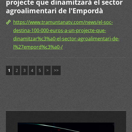
projecte que dinamitzarà el sector
agroalimentari de l'Empordà
https://www.tramuntanatv.com/news/el-soc-
destina-100-000-euros-a-un-projecte-que-
dinamitzar%c3%a0-el-sector-agroalimentari-de-
l%27empord%c3%a0-/
1
2
3
4
5
>
>>