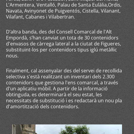
L'Armentera, Ventalló, Palau de Santa Eulàlia,Ordis,
Navata, Avinyonet de Puigventós, Cistella, Vilanant,
Vilafant, Cabanes i Vilabertran.
D’altra banda, des del Consell Comarcal de l'Alt
Empordà, s’han canviat un tota de 30 contenidors
d'envasos de càrrega lateral a la ciutat de Figueres,
substituint-los per contenidors tipus iglú metàl·lic
nous.
Finalment, cal assenyalar des del servei de recollida
selectiva s'està realitzant un inventari dels 2.300
contenidors que gestiona l'ens comarcal, a través
d'un aplicatiu mòbil. A partir de la informació
obtinguda, es determinarà el seu estat, les
necessitats de substitució i es redactarà un nou pla
d'amortització dels contenidors.