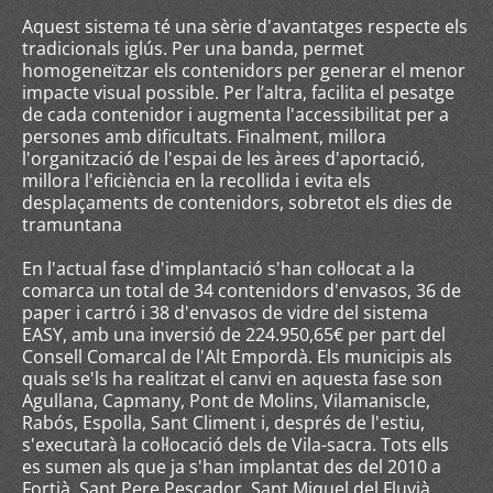
Aquest sistema té una sèrie d'avantatges respecte els
tradicionals iglús. Per una banda, permet
homogeneïtzar els contenidors per generar el menor
impacte visual possible. Per l’altra, facilita el pesatge
de cada contenidor i augmenta l'accessibilitat per a
persones amb dificultats. Finalment, millora
l'organització de l'espai de les àrees d'aportació,
millora l'eficiència en la recollida i evita els
desplaçaments de contenidors, sobretot els dies de
tramuntana
En l'actual fase d'implantació s'han col·locat a la
comarca un total de 34 contenidors d'envasos, 36 de
paper i cartró i 38 d'envasos de vidre del sistema
EASY, amb una inversió de 224.950,65€ per part del
Consell Comarcal de l'Alt Empordà. Els municipis als
quals se'ls ha realitzat el canvi en aquesta fase son
Agullana, Capmany, Pont de Molins, Vilamaniscle,
Rabós, Espolla, Sant Climent i, després de l'estiu,
s'executarà la col·locació dels de Vila-sacra. Tots ells
es sumen als que ja s'han implantat des del 2010 a
Fortià, Sant Pere Pescador, Sant Miquel del Fluvià,