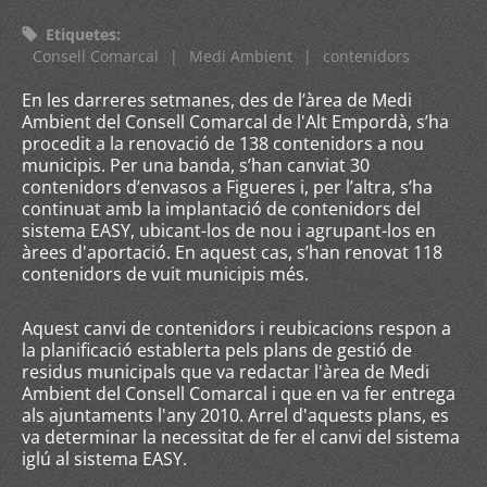
Etiquetes
:
Consell Comarcal
|
Medi Ambient
|
contenidors
En les darreres setmanes, des de l’àrea de Medi
Ambient del Consell Comarcal de l'Alt Empordà, s’ha
procedit a la renovació de 138 contenidors a nou
municipis. Per una banda, s’han canviat 30
contenidors d’envasos a Figueres i, per l’altra, s’ha
continuat amb la implantació de contenidors del
sistema EASY, ubicant-los de nou i agrupant-los en
àrees d'aportació. En aquest cas, s’han renovat 118
contenidors de vuit municipis més.
Aquest canvi de contenidors i reubicacions respon a
la planificació establerta pels plans de gestió de
residus municipals que va redactar l'àrea de Medi
Ambient del Consell Comarcal i que en va fer entrega
als ajuntaments l'any 2010. Arrel d'aquests plans, es
va determinar la necessitat de fer el canvi del sistema
iglú al sistema EASY.