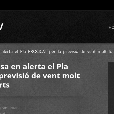
V
H
n alerta el Pla PROCICAT per la previsió de vent molt fo
sa en alerta el Pla
previsió de vent molt
rts
tramuntana
|
icat