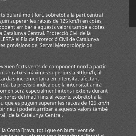
s bufarà molt fort, sobretot a la part central
guin superar les ratxes de 125 km/h en cotes
 podent arribar a aquests valors també a cotes
 la Catalunya Central. Protecció Civil de la
LERTA el Pla de Protecció Civil de Catalunya
es previsions del Servei Meteorològic de
reveuen forts vents de component nord a partir
ocar ratxes màximes superiors a 90 km/h, al
a tarda s'incrementaria en intensitat afectant
rdà. La previsió indica que la intensitat anirà
fenomen serà especialment intens i extens durant
hores del matí i fins al vespre, sobretot a la
veu que es puguin superar les ratxes de 125 km/h
epirineu i podent arribar a aquests valors també
ral i de la Catalunya Central.
a Costa Brava, tot i que en bufar vent de