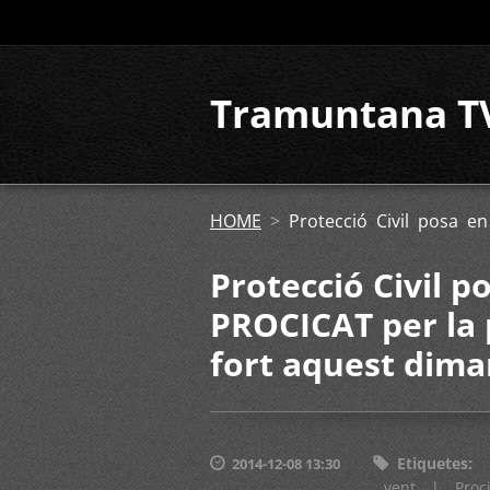
Tramuntana T
HOME
>
Protecció Civil posa e
Protecció Civil po
PROCICAT per la 
fort aquest dima
Etiquetes
:
2014-12-08 13:30
vent
|
Proc