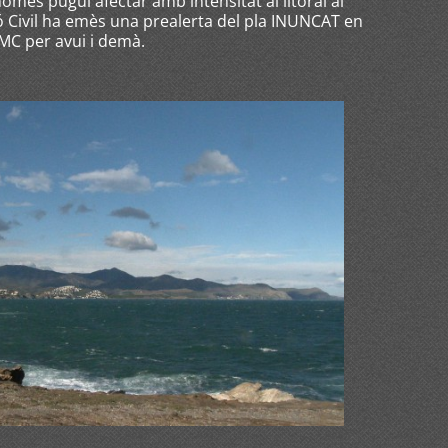
és pugui afectar amb intensitat al litoral al
ó Civil ha emès una prealerta del pla INUNCAT en
SMC per avui i demà.