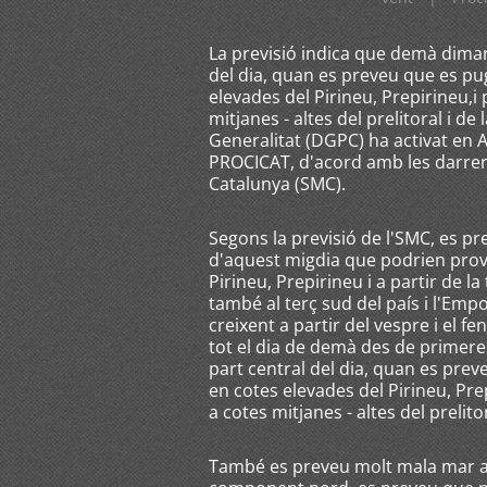
La previsió indica que demà dimart
del dia, quan es preveu que es pu
elevades del Pirineu, Prepirineu,i
mitjanes - altes del prelitoral i de
Generalitat (DGPC) ha activat en A
PROCICAT, d'acord amb les darrer
Catalunya (SMC).
Segons la previsió de l'SMC, es p
d'aquest migdia que podrien prov
Pirineu, Prepirineu i a partir de l
també al terç sud del país i l'Empo
creixent a partir del vespre i el 
tot el dia de demà des de primeres 
part central del dia, quan es pre
en cotes elevades del Pirineu, Pr
a cotes mitjanes - altes del prelito
També es preveu molt mala mar a l