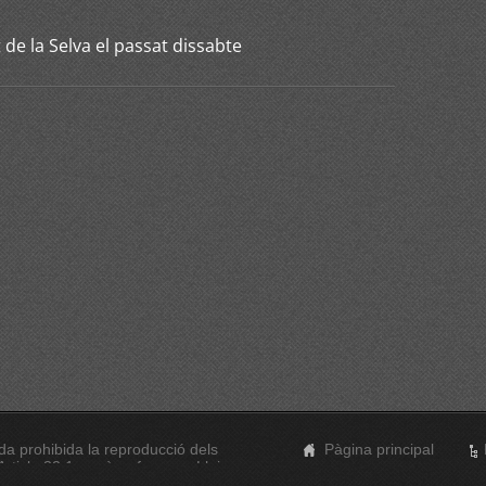
 de la Selva el passat dissabte
a prohibida la reproducció dels
Pàgina principal
rticle 32.1, paràgraf segon, Llei