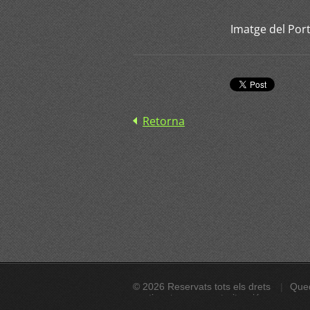
Imatge del Port
Retorna
© 2026 Reservats tots els drets
Qued
continguts sense autorització expressa. A
23/2006 de la Propietat intel·lectual