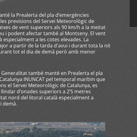
manté la Prealerta del pla d’emergències
les previsions del Servei Meteorològic de
xes de vent superiors als 90 km/h a la meitat
ineu i podent afectar també al Montseny. El vent
 especialment a les cotes elevades. La
or a partir de la tarda d'avui i durant tota la nit
 durant tot el dia de demà però amb menor
la Generalitat també manté en Prealerta el pla
 Catalunya INUNCAT pel temporal marítim que
gons el Servei Meteorològic de Catalunya, es
 llindar d’onades superiors a 2’5 metres
tat nord del litoral català especialment a
 i demà.