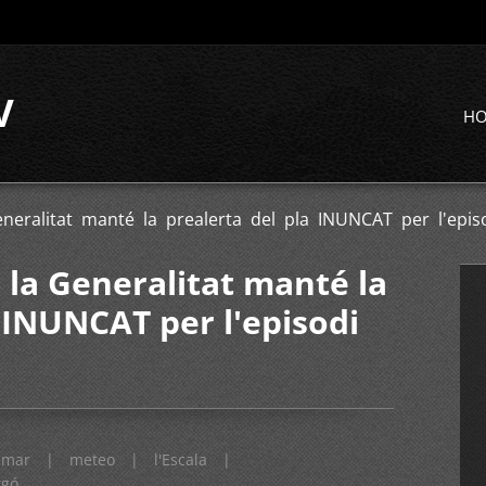
V
H
Generalitat manté la prealerta del pla INUNCAT per l'ep
e la Generalitat manté la
 INUNCAT per l'episodi
mar
|
meteo
|
l'Escala
|
gó