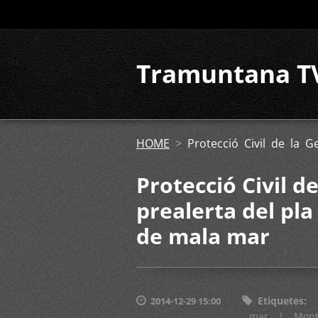
Tramuntana T
HOME
>
Protecció Civil de la 
Protecció Civil d
prealerta del pla
de mala mar
Etiquetes
:
2014-12-29 15:00
mar
|
Mont