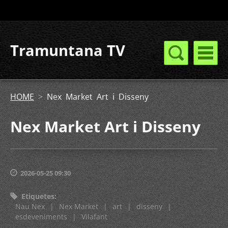
Tramuntana TV
HOME
>
Nex Market Art i Disseny
Nex Market Art i Disseny
2026-05-25 09:30
Etiquetes
:
Nau Nex
|
Nex Market
|
art
|
disseny
|
esdeveniments
|
Vilafant