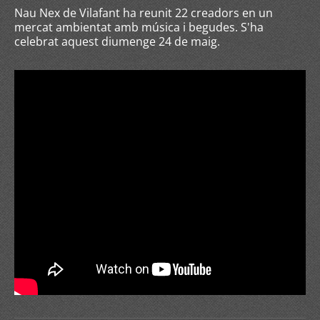
Nau Nex de Vilafant ha reunit 22 creadors en un
mercat ambientat amb música i begudes. S'ha
celebrat aquest diumenge 24 de maig.