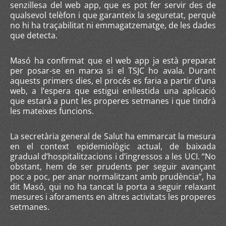
senzillesa del web app, que es pot fer servir des de
qualsevol telèfon i que garanteix la seguretat, perquè
no hi ha traçabilitat ni emmagatzematge, de les dades
que detecta.
Masó ha confirmat que el web app ja està preparat
per posar-se en marxa si el TSJC ho avala. Durant
aquests primers dies, el procés es faria a partir d’una
web, a l’espera que estigui enllestida una aplicació
que estarà a punt les properes setmanes i que tindrà
les mateixes funcions.
La secretària general de Salut ha emmarcat la mesura
en el context epidemiològic actual, de baixada
gradual d’hospitalitzacions i d’ingressos a les UCI. “No
obstant, hem de ser prudents per seguir avançant
poc a poc, per anar normalitzant amb prudència”, ha
dit Masó, qui no ha tancat la porta a seguir relaxant
mesures i aforaments en altres activitats les properes
setmanes.