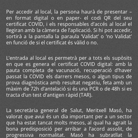
Per accedir al local, la persona haurà de presentar –
en format digital o en paper- el codi QR del seu
certificat COVID, i els responsables d’accés al local el
llegiran amb la càmera de l’aplicació. Si hi pot accedir,
sortirà a la pantalla la paraula ‘Validat’ o ‘no Validat’
en funció de si el certificat és vàlid o no.
L’entrada al local es permetrà per a tots els supòsits
en que es genera el certificat COVID digital: amb la
pauta completa de vacunació, recuperació d’haver
passat la COVID els darrers mesos, o algun tipus de
prova diagnòstica amb resultat negatiu, feta amb un
màxim de 72h d’antelació si és una PCR o de 48h si es
tracta d’un test d’antigen ràpid (TAR).
La secretària general de Salut, Meritxell Masó, ha
valorat que avui és un dia important per a un sector
que ha estat tancat molts mesos, al qual ha agraït la
bona predisposició per arribar a l’acord assolit, de
progressiva normalitat. Masó ha subratllat la