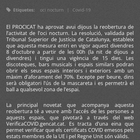
Etiquetes
:
oci nocturn
|
Covid-19
El PROCICAT ha aprovat avui dijous la reobertura de
l’activitat de l’oci nocturn. La resolució, validada pel
Tribunal Superior de Justícia de Catalunya, estableix
que aquesta mesura entri en vigor aquest divendres
8 d’octubre a partir de les 00h (la nit de dijous a
divendres) i tingui una vigència de 15 dies. Les
discoteques, bars musicals i espais similars podran
obrir els seus espais interiors i exteriors amb un
màxim d’aforament del 70%. Excepte per beure, dins
serà obligatori l’ús de la mascareta i es permetrà el
ball a qualsevol zona de l’espai.
La principal novetat que acompanya aquesta
reobertura té a veure amb l’accés de les persones a
aquests espais, que pivotarà a través del web
VerificaCOVID.gencat.cat. Es tracta d’una eina que
permet verificar que els certificats COVID emesos pels
estats membres de la UE i pel Regne Unit són vàlids.