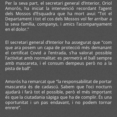
Per la seva part, el secretari general d’Interior, Oriol
Amorós, ha iniciat la intervenció recordant l’agent
dels Mossos d’Esquadra que ha mort avui: “Tot el
Departament i tot el cos dels Mossos vol fer arribar a
la seva família, companys, i amics l’acompanyament
en el dolor.”
El secretari general d’Interior ha assegurat que “com
que ara posem un capa de protecció més demanant
el certificat Covid a l’entrada, s’ha valorat possible
l’activitat amb normalitat: es permetrà el ball sempre
amb mascareta, i el consum dempeus però no a la
pista de ball”.
Amorós ha remarcat que “la responsabilitat de portar
mascareta és de cadascú. Sabem que l’oci nocturn
ajudarà i farà tot el possible, però el més important
és que la ciutadania sàpiga que ha de complir. És una
oportunitat i un pas endavant, i no podem tornar
enrere”.