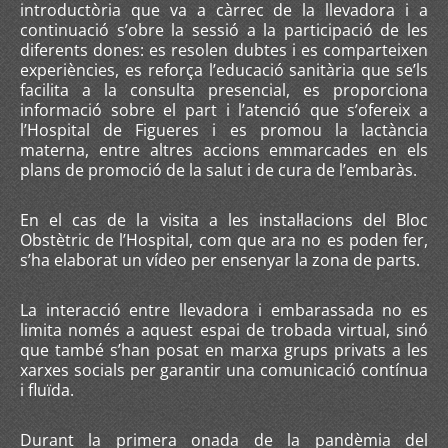
introductòria que va a càrrec de la llevadora i a
continuació s’obre la sessió a la participació de les
diferents dones: es resolen dubtes i es comparteixen
experiències, es reforça l’educació sanitària que se’ls
facilita a la consulta presencial, es proporciona
informació sobre el part i l’atenció que s’ofereix a
l’Hospital de Figueres i es promou la lactància
materna, entre altres accions emmarcades en els
plans de promoció de la salut i de cura de l’embaràs.
En el cas de la visita a les instal·lacions del Bloc
Obstètric de l’Hospital, com que ara no es poden fer,
s’ha elaborat un vídeo per ensenyar la zona de parts.
La interacció entre llevadora i embarassada no es
limita només a aquest espai de trobada virtual, sinó
que també s’han posat en marxa grups privats a les
xarxes socials per garantir una comunicació contínua
i fluïda.
Durant la primera onada de la pandèmia del