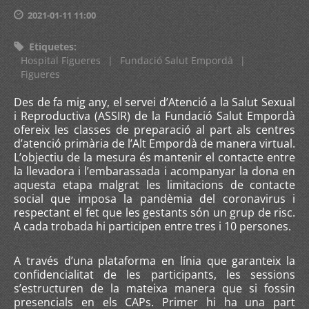
2021-01-11 11:00
Etiquetes
:
Hospital Figueres
|
Fundació Salut Empordà
|
Figueres
Des de fa mig any, el servei d’Atenció a la Salut Sexual
i Reproductiva (ASSIR) de la Fundació Salut Empordà
ofereix les classes de preparació al part als centres
d’atenció primària de l’Alt Empordà de manera virtual.
L’objectiu de la mesura és mantenir el contacte entre
la llevadora i l’embarassada i acompanyar la dona en
aquesta etapa malgrat les limitacions de contacte
social que imposa la pandèmia del coronavirus i
respectant el fet que les gestants són un grup de risc.
A cada trobada hi participen entre tres i 10 persones.
A través d’una plataforma en línia que garanteix la
confidencialitat de les participants, les sessions
s’estructuren de la mateixa manera que si fossin
presencials en els CAPs. Primer hi ha una part