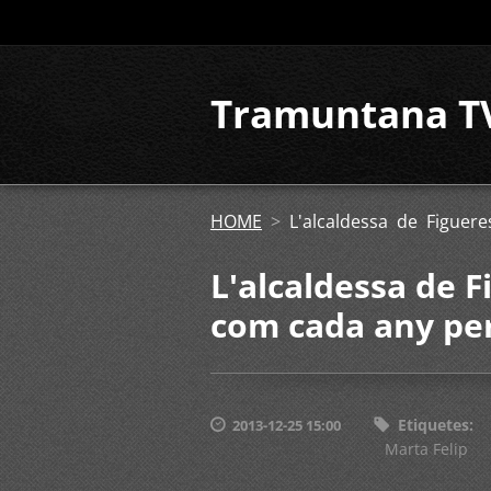
Tramuntana T
HOME
>
L'alcaldessa de Figuer
L'alcaldessa de F
com cada any pe
Etiquetes
:
2013-12-25 15:00
Marta Felip