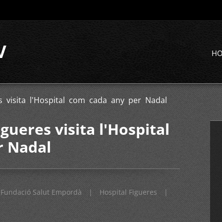
V
H
es visita l'Hospital com cada any per Nadal
igueres visita l'Hospital
r Nadal
Fundació Salut Empordà
|
Hospital Figueres
|