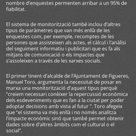
nombre d’enquestes permenten arribar a un 95% de
fiabilitat.
El sistema de monitorització també inclou d’altres
tipus de paràmetres que van més enllà de les
enquestes com, per exemple, recomptes de les
persones que assisteixen als actes, el càlcul i l’anàlisi
del seguiment informatiu i publicitari que es fa als
mitjans de comunicació o els impactes que
s’assoleixen a través de les xarxes socials.
El primer tinent d’alcalde de l’Ajuntament de Figueres,
Manuel Toro, argumenta la necessitat de posar en
marxa una monitorització d’aquest tipus perquè
“creiem necessari conèixer la repercussió econòmica
dels esdeveniments que es fan a la ciutat per poder
adoptar decisions amb vista al futur ”. Toro afegeix
que “el sistema va més enllà i no només analitza
l’impacte econòmic sinó que també permet obtenir
dades sobre d’altres àmbits com el cultural o el
social”.