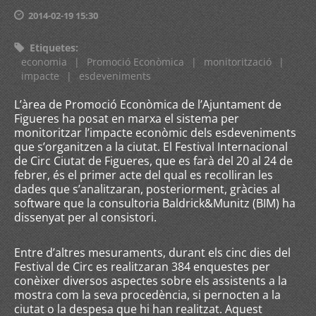
2014-02-19 15:30
Etiquetes
:
economia
|
Promoció Econòmica
|
monitorització
|
impacte
|
esdeveniments
L’àrea de Promoció Econòmica de l’Ajuntament de
Figueres ha posat en marxa el sistema per
monitoritzar l’impacte econòmic dels esdeveniments
que s’organitzen a la ciutat. El Festival Internacional
de Circ Ciutat de Figueres, que es farà del 20 al 24 de
febrer, és el primer acte del qual es recolliran les
dades que s’analitzaran, posteriorment, gràcies al
software que la consultoria Baldrick&Munitz (BIM) ha
dissenyat per al consistori.
Entre d’altres mesuraments, durant els cinc dies del
Festival de Circ es realitzaran 384 enquestes per
conèixer diversos aspectes sobre els assistents a la
mostra com la seva procedència, si pernocten a la
ciutat o la despesa que hi han realitzat. Aquest