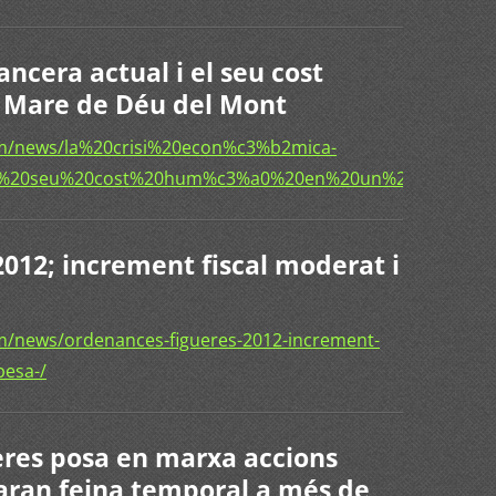
ancera actual i el seu cost
a Mare de Déu del Mont
om/news/la%20crisi%20econ%c3%b2mica-
0el%20seu%20cost%20hum%c3%a0%20en%20un%20taller%
012; increment fiscal moderat i
m/news/ordenances-figueres-2012-increment-
pesa-/
eres posa en marxa accions
aran feina temporal a més de