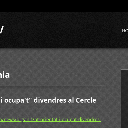
V
H
mia
 i ocupa't" divendres al Cercle
/news/organitzat-orientat-i-ocupat-divendres-