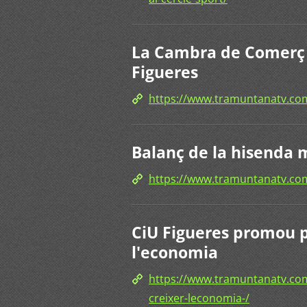
La Cambra de Comerç 
Figueres
https://www.tramuntanatv.
Balanç de la hisenda 
https://www.tramuntanatv.c
CiU Figueres promou po
l'economia
https://www.tramuntanatv.com
creixer-leconomia-/