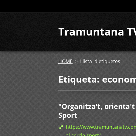
Tramuntana T
HOME
>
Llista d'etiquetes
Etiqueta: econo
"Organitza't, orienta't
Sport
https://www.tramuntanatv.com
al-cercle-sport/