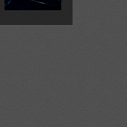
a%20l%27informe%20econ%c3%b2mic%20a%20figueres%20
l%20de%20figueres%20/