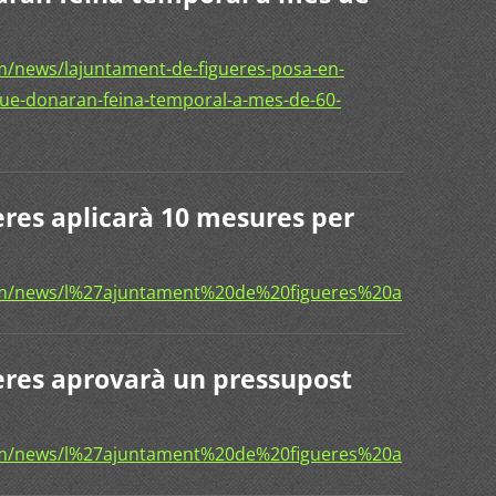
/news/lajuntament-de-figueres-posa-en-
ue-donaran-feina-temporal-a-mes-de-60-
res aplicarà 10 mesures per
om/news/l%27ajuntament%20de%20figueres%20aplicar%c
eres aprovarà un pressupost
com/news/l%27ajuntament%20de%20figueres%20aprovar%c