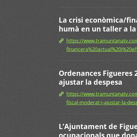
La crisi econòmica/fin
humà en un taller a l
https://www.tramuntanatv.c
financera%20actual%20i%2
Ordenances Figueres 2
ajustar la despesa
https://www.tramuntanatv.co
fiscal-moderat-i-ajustar-la-des
L’Ajuntament de Figu
ocupacionals que don