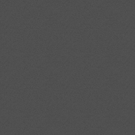
3%a0%2010%20mesures%20per%20reduir%20el%20d%c3%a8fi
3%a0%20un%20pressupost%20auster%20pel%202012/