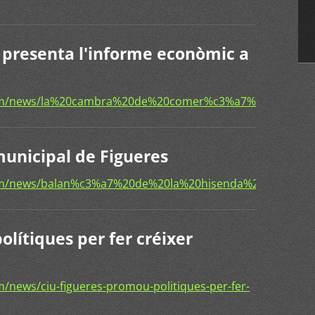
presenta l'informe econòmic a
com/news/la%20cambra%20de%20comer%c3%a7%20present
municipal de Figueres
om/news/balan%c3%a7%20de%20la%20hisenda%20municipa
lítiques per fer créixer
/news/ciu-figueres-promou-politiques-per-fer-