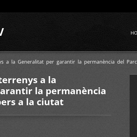
V
H
nys a la Generalitat per garantir la permanència del Par
terrenys a la
garantir la permanència
rs a la ciutat