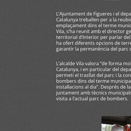
L’Ajuntament de Figueres i el depa
Catalunya treballen per a la reub
emplaçament dins el terme municip
Vila, s’ha reunit amb el director g
territorial d’Interior per parlar de
ha ofert diferents opcions de terr
garantir la permanència del parc
L’alcalde Vila valora “de forma mol
Catalunya, i en particular del dep
permeti el trasllat del parc i la 
bombers dins del terme municipal
instal·lacions al dia”. Després de l
juntament amb tècnics municipals, 
visita a l’actual parc de bombers.