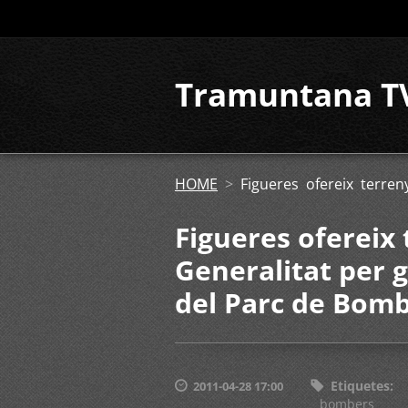
Tramuntana T
HOME
>
Figueres ofereix terre
Figueres ofereix 
Generalitat per 
del Parc de Bombe
Etiquetes
:
2011-04-28 17:00
bombers