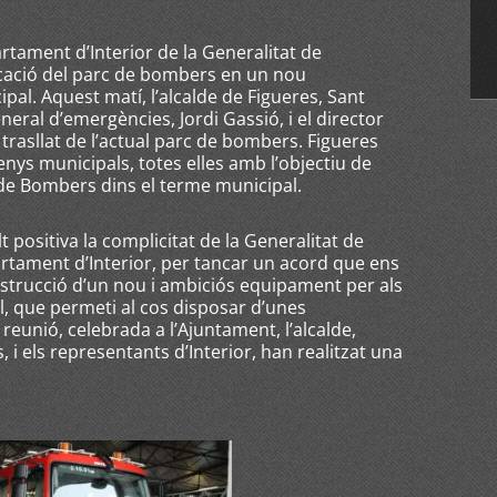
rtament d’Interior de la Generalitat de
icació del parc de bombers en un nou
al. Aquest matí, l’alcalde de Figueres, Sant
eneral d’emergències, Jordi Gassió, i el director
l trasllat de l’actual parc de bombers. Figueres
enys municipals, totes elles amb l’objectiu de
 de Bombers dins el terme municipal.
t positiva la complicitat de la Generalitat de
artament d’Interior, per tancar un acord que ens
construcció d’un nou i ambiciós equipament per als
, que permeti al cos disposar d’unes
a reunió, celebrada a l’Ajuntament, l’alcalde,
i els representants d’Interior, han realitzat una