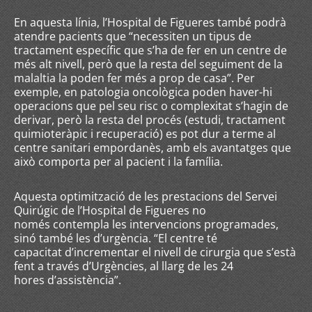
En aquesta línia, l’Hospital de Figueres també podrà
atendre pacients que “necessiten un tipus de
tractament específic que s’ha de fer en un centre de
més alt nivell, però que la resta del seguiment de la
malaltia la poden fer més a prop de casa”. Per
exemple, en patologia oncològica poden haver-hi
operacions que pel seu risc o complexitat s’hagin de
derivar, però la resta del procés (estudi, tractament
quimioteràpic i recuperació) es pot dur a terme al
centre sanitari empordanès, amb els avantatges que
això comporta per al pacient i la família.
Aquesta optimització de les prestacions del Servei
Quirúgic de l’Hospital de Figueres no
només contempla les intervencions programades,
sinó també les d’urgència. “El centre té
capacitat d’incrementar el nivell de cirurgia que s’està
fent a través d’Urgències, al llarg de les 24
hores d’assistència”.