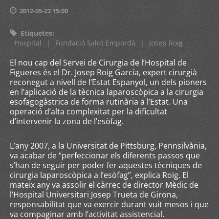
2012-05-22 15:00
Etiquetes
:
Hospital
|
Fundació Salut Empordà
|
Josep Roig
El nou cap del Servei de Cirurgia de l’Hospital de
Figueres és el Dr. Josep Roig García, expert cirurgià
reconegut a nivell de l’Estat Espanyol, un dels pioners
en l’aplicació de la tècnica laparoscòpica a la cirurgia
esofagogàstrica de forma rutinària a l’Estat. Una
operació d’alta complexitat per la dificultat
d’intervenir la zona de l’esòfag.
L’any 2007, a la Universitat de Pittsburg, Pennsilvània,
va acabar de “perfeccionar els diferents passos que
s’han de seguir per poder fer aquestes tècniques de
cirurgia laparoscòpica a l’esòfag”, explica Roig. El
mateix any va assolir el càrrec de director Mèdic de
l’Hospital Universitari Josep Trueta de Girona,
responsabilitat que va exercir durant vuit mesos i que
va compaginar amb l’activitat assistencial.