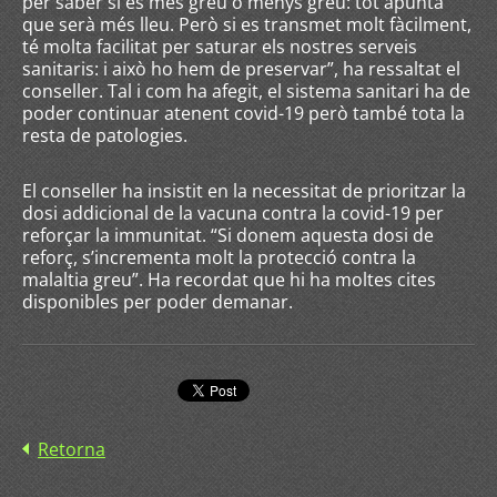
per saber si és més greu o menys greu: tot apunta
que serà més lleu. Però si es transmet molt fàcilment,
té molta facilitat per saturar els nostres serveis
sanitaris: i això ho hem de preservar”, ha ressaltat el
conseller. Tal i com ha afegit, el sistema sanitari ha de
poder continuar atenent covid-19 però també tota la
resta de patologies.
El conseller ha insistit en la necessitat de prioritzar la
dosi addicional de la vacuna contra la covid-19 per
reforçar la immunitat. “Si donem aquesta dosi de
reforç, s’incrementa molt la protecció contra la
malaltia greu”. Ha recordat que hi ha moltes cites
disponibles per poder demanar.
Retorna