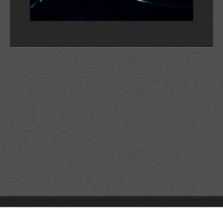
© 2026 Reservats tots els drets
Queda prohibida la
reproducció dels continguts sense autorització expressa. Article