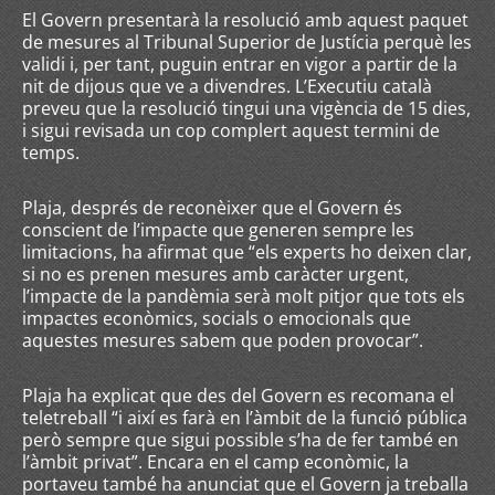
El Govern presentarà la resolució amb aquest paquet
de mesures al Tribunal Superior de Justícia perquè les
validi i, per tant, puguin entrar en vigor a partir de la
nit de dijous que ve a divendres. L’Executiu català
preveu que la resolució tingui una vigència de 15 dies,
i sigui revisada un cop complert aquest termini de
temps.
Plaja, després de reconèixer que el Govern és
conscient de l’impacte que generen sempre les
limitacions, ha afirmat que “els experts ho deixen clar,
si no es prenen mesures amb caràcter urgent,
l’impacte de la pandèmia serà molt pitjor que tots els
impactes econòmics, socials o emocionals que
aquestes mesures sabem que poden provocar”.
Plaja ha explicat que des del Govern es recomana el
teletreball “i així es farà en l’àmbit de la funció pública
però sempre que sigui possible s’ha de fer també en
l’àmbit privat”. Encara en el camp econòmic, la
portaveu també ha anunciat que el Govern ja treballa