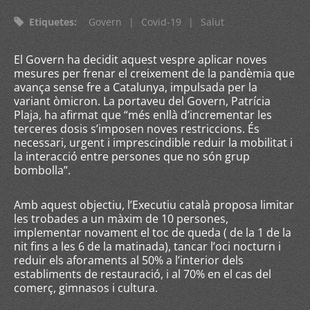
Etiquetes
:
Govern
|
Covid-19
|
Salut
El Govern ha decidit aquest vespre aplicar noves
mesures per frenar el creixement de la pandèmia que
avança sense fre a Catalunya, impulsada per la
variant òmicron. La portaveu del Govern, Patrícia
Plaja, ha afirmat que “més enllà d’incrementar les
terceres dosis s’imposen noves restriccions. És
necessari, urgent i imprescindible reduir la mobilitat i
la interacció entre persones que no són grup
bombolla”.
Amb aquest objectiu, l’Executiu català proposa limitar
les trobades a un màxim de 10 persones,
implementar novament el toc de queda ( de la 1 de la
nit fins a les 6 de la matinada), tancar l’oci nocturn i
reduir els aforaments al 50% a l’interior dels
establiments de restauració, i al 70% en el cas del
comerç, gimnasos i cultura.