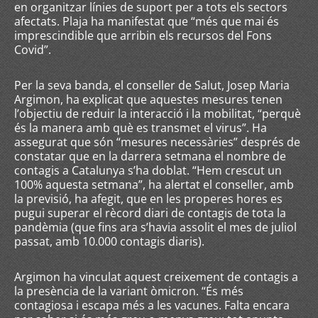
en organitzar línies de suport per a tots els sectors
afectats. Plaja ha manifestat que “més que mai és
imprescindible que arribin els recursos del Fons
Covid”.
Per la seva banda, el conseller de Salut, Josep Maria
Argimon, ha explicat que aquestes mesures tenen
l’objectiu de reduir la interacció i la mobilitat, “perquè
és la manera amb què es transmet el virus”. Ha
assegurat que són “mesures necessàries” després de
constatar que en la darrera setmana el nombre de
contagis a Catalunya s’ha doblat. “Hem crescut un
100% aquesta setmana”, ha alertat el conseller, amb
la previsió, ha afegit, que en les properes hores es
pugui superar el rècord diari de contagis de tota la
pandèmia (que fins ara s’havia assolit el mes de juliol
passat, amb 10.000 contagis diaris).
Argimon ha vinculat aquest creixement de contagis a
la presència de la variant òmicron. “És més
contagiosa i escapa més a les vacunes. Falta encara