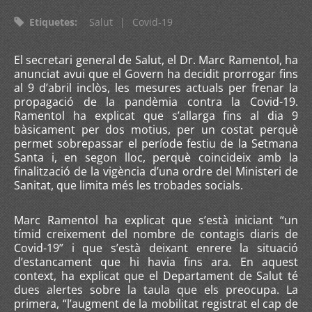
Etiquetes
:
Salut
|
Covid-19
El secretari general de Salut, el Dr. Marc Ramentol, ha
anunciat avui que el Govern ha decidit prorrogar fins
al 9 d’abril inclòs, les mesures actuals per frenar la
propagació de la pandèmia contra la Covid-19.
Ramentol ha explicat que s’allarga fins al dia 9
bàsicament per dos motius, per un costat perquè
permet sobrepassar el període festiu de la Setmana
Santa i, en segon lloc, perquè coincideix amb la
finalització de la vigència d’una ordre del Ministeri de
Sanitat, que limita més les trobades socials.
Marc Ramentol ha explicat que s’està iniciant “un
tímid creixement del nombre de contagis diaris de
Covid-19” i que s’està deixant enrere la situació
d’estancament que hi havia fins ara. En aquest
context, ha explicat que el Departament de Salut té
dues alertes sobre la taula que els preocupa. La
primera, “l’augment de la mobilitat registrat el cap de