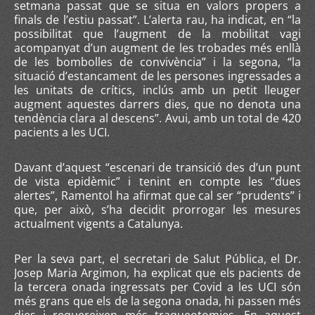
setmana passat que se situa en valors propers a
finals de l’estiu passat”. L’alerta rau, ha indicat, en “la
possibilitat que l’augment de la mobilitat vagi
acompanyat d’un augment de les trobades més enllà
de les bombolles de convivència” i la segona, “la
situació d’estancament de les persones ingressades a
les unitats de crítics, inclús amb un petit lleuger
augment aquestes darrers dies, que no denota una
tendència clara al descens”. Avui, amb un total de 420
pacients a les UCI.
Davant d’aquest “escenari de transició des d’un punt
de vista epidèmic” i tenint en compte les “dues
alertes”, Ramentol ha afirmat que cal ser “prudents” i
que, per això, s’ha decidit prorrogar les mesures
actualment vigents a Catalunya.
Per la seva part, el secretari de Salut Pública, el Dr.
Josep Maria Argimon, ha explicat que els pacients de
la tercera onada ingressats per Covid a les UCI són
més grans que els de la segona onada, hi passen més