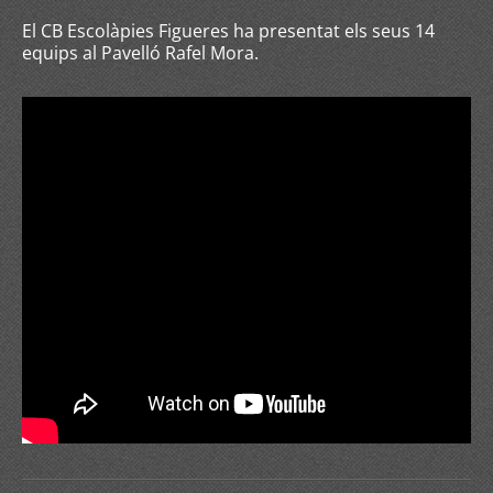
El CB Escolàpies Figueres ha presentat els seus 14
equips al Pavelló Rafel Mora.