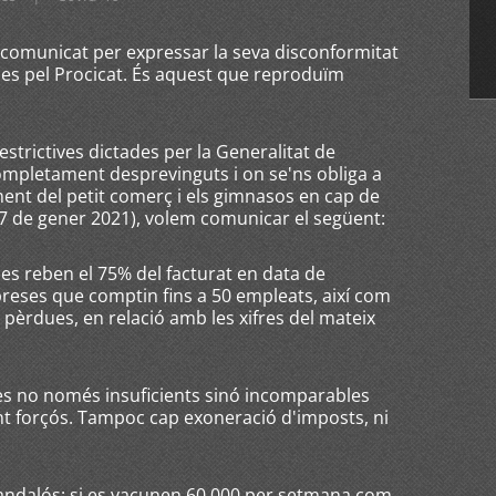
 comunicat per expressar la seva disconformitat
s pel Procicat. És aquest que reproduïm
strictives dictades per la Generalitat de
mpletament desprevinguts i on se'ns obliga a
ent del petit comerç i els gimnasos en cap de
17 de gener 2021), volem comunicar el següent:
s reben el 75% del facturat en data de
reses que comptin fins a 50 empleats, així com
 pèrdues, en relació amb les xifres del mateix
des no només insuficients sinó incomparables
 forçós. Tampoc cap exoneració d'imposts, ni
candalós: si es vacunen 60.000 per setmana com