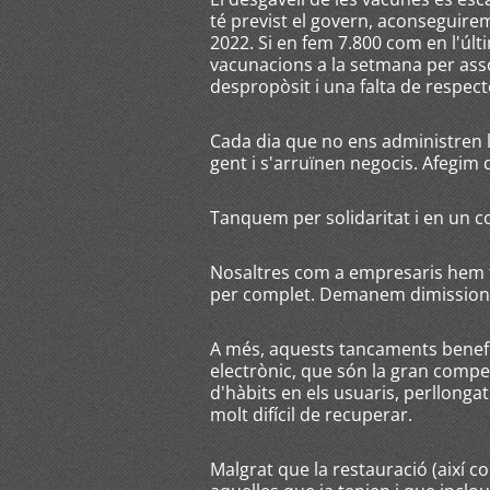
té previst el govern, aconseguir
2022. Si en fem 7.800 com en l'úl
vacunacions a la setmana per asso
despropòsit i una falta de respecte
Cada dia que no ens administren la
gent i s'arruïnen negocis. Afegim
Tanquem per solidaritat i en un c
Nosaltres com a empresaris hem fe
per complet. Demanem dimissions a
A més, aquests tancaments benefi
electrònic, que són la gran compet
d'hàbits en els usuaris, perllonga
molt difícil de recuperar.
Malgrat que la restauració (així c