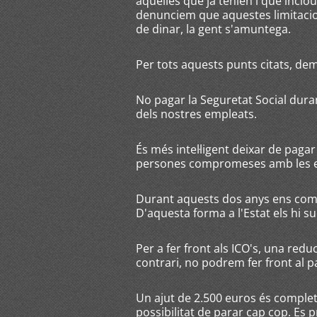
aquelles que ja tenien i que inclo
denunciem que aquestes limitacio
de dinar, la gent s'amuntega.
Per tots aquests punts citats, d
No pagar la Seguretat Social duran
dels nostres empleats.
És més intel·ligent deixar de pagar
persones compromeses amb les e
Durant aquests dos anys ens comp
D'aquesta forma a l'Estat els hi 
Per a fer front als ICO's, una red
contrari, no podrem fer front al 
Un ajut de 2.500 euros és comple
possibilitat de parar cap cop. Es