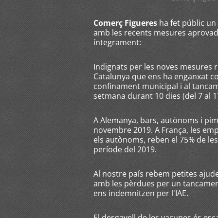
Comerç Figueres
ha fet públic un
amb les recents mesures aprovade
íntegrament:
Indignats per les noves mesures re
Catalunya que ens ha enganxat co
confinament municipal i al tancam
setmana durant 10 dies (del 7 al 
A Alemanya, bars, autònoms i pime
novembre 2019. A França, les emp
els autònoms, reben el 75% de les
període del 2019.
Al nostre país rebem petites aju
amb les pèrdues per un tancament
ens indemnitzen per l'IAE.
El desgavell de les vacunes és es