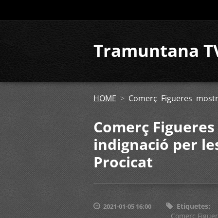
Tramuntana T
HOME
>
Comerç Figueres mostra
Comerç Figueres 
indignació per l
Procicat
Etiquetes
:
2021-01-05 16:00
Comerç Figue