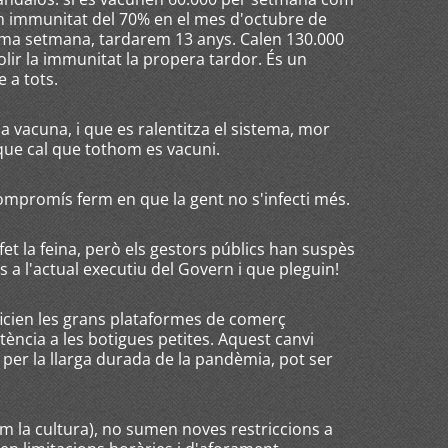
em immunitat del 70% en el mes d'octubre de
tima setmana, tardarem 13 anys. Calen 130.000
lir la immunitat la propera tardor. És un
 a tots.
 vacuna, i que es ralentitza el sistema, mor
 que cal que tothom es vacuni.
ompromís ferm en que la gent no s'infecti més.
t la feina, però els gestors públics han suspès
 l'actual executiu del Govern i que pleguin!
cien les grans plataformes de comerç
ència a les botigues petites. Aquest canvi
t per la llarga durada de la pandèmia, pot ser
om la cultura), no sumen noves restriccions a