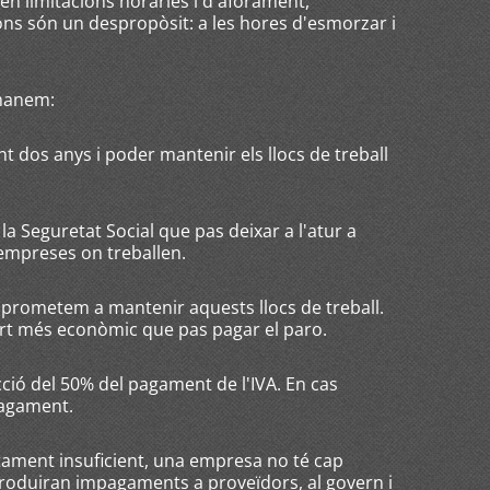
uen limitacions horàries i d'aforament,
ns són un despropòsit: a les hores d'esmorzar i
emanem:
t dos anys i poder mantenir els llocs de treball
 la Seguretat Social que pas deixar a l'atur a
mpreses on treballen.
rometem a mantenir aquests llocs de treball.
surt més econòmic que pas pagar el paro.
ucció del 50% del pagament de l'IVA. En cas
pagament.
tament insuficient, una empresa no té cap
 produiran impagaments a proveïdors, al govern i