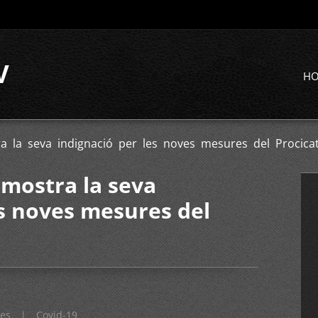
V
H
 la seva indignació per les noves mesures del Procica
mostra la seva
es noves mesures del
res
|
Covid-19