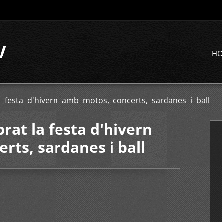
V
H
a festa d'hivern amb motos, concerts, sardanes i ball
rat la festa d'hivern
rts, sardanes i ball