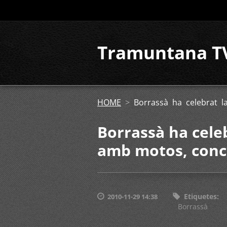
Tramuntana T
HOME
>
Borrassà ha celebrat l
Borrassà ha celeb
amb motos, conce
Etiquetes
:
2010-11-29 14:38
Borrassà