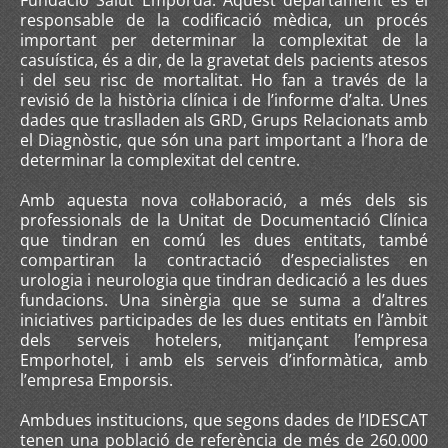
Fundació Salut Empordà. Aquest departament és el
responsable de la codificació mèdica, un procés
important per determinar la complexitat de la
casuística, és a dir, de la gravetat dels pacients atesos
i del seu risc de mortalitat. Ho fan a través de la
revisió de la història clínica i de l’informe d’alta. Unes
dades que traslladen als GRD, Grups Relacionats amb
el Diagnòstic, que són una part important a l’hora de
determinar la complexitat del centre.
Amb aquesta nova col·laboració, a més dels sis
professionals de la Unitat de Documentació Clínica
que tindran en comú les dues entitats, també
compartiran la contractació d’especialistes en
urologia i neurologia que tindran dedicació a les dues
fundacions. Una sinèrgia que se suma a d’altres
iniciatives participades de les dues entitats en l’àmbit
dels serveis hotelers, mitjançant l’empresa
Emporhotel, i amb els serveis d’informàtica, amb
l’empresa Emporsis.
Ambdues institucions, que segons dades de l’IDESCAT
tenen una població de referència de més de 260.000