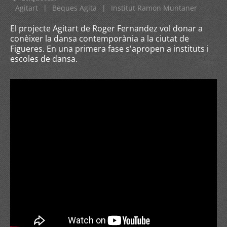
Agitart
|
Beques Agita
|
Institut Ramon Muntaner
El projecte Agitart de Roger Fernandez vol donar a
conèixer la dansa contemporània a la ciutat de
Figueres. En una primera fase s'apropen a instituts i
escoles de dansa.