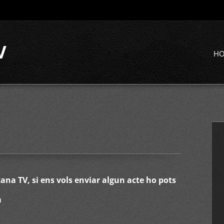
V
H
na TV, si ens vols enviar algun acte ho pots
m