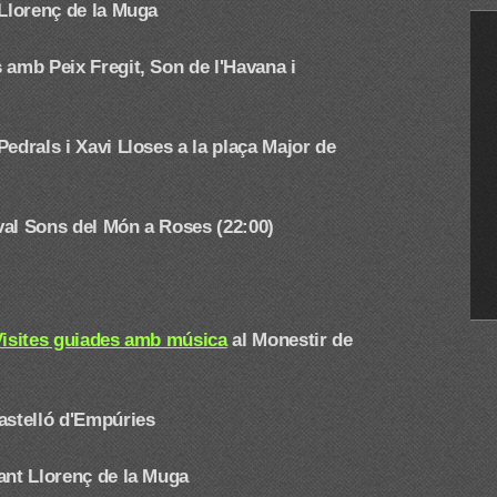
 Llorenç de la Muga
 amb Peix Fregit, Son de l'Havana i
edrals i Xavi Lloses a la plaça Major de
ival Sons del Món a Roses (22:00)
Visites guiades amb música
al Monestir de
astelló d'Empúries
ant Llorenç de la Muga