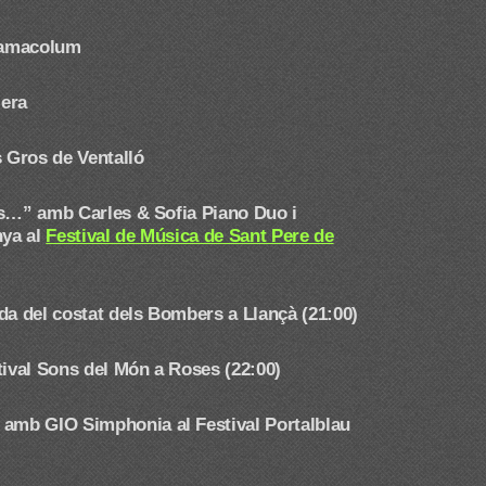
ilamacolum
lera
s Gros de Ventalló
s…” amb Carles & Sofia Piano Duo i
nya al
Festival de Música de Sant Pere de
da del costat dels Bombers a Llançà (21:00)
tival Sons del Món a Roses (22:00)
nn amb GIO Simphonia
al Festival Portalblau