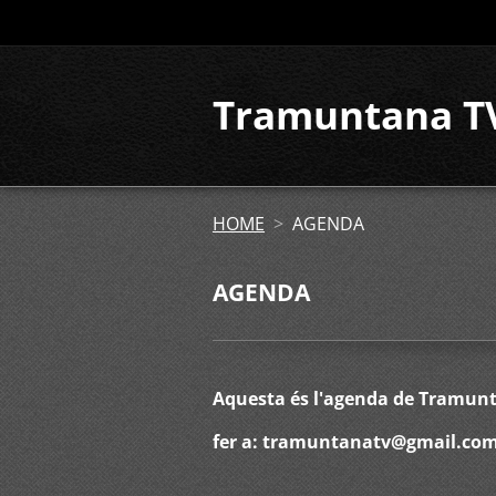
Tramuntana T
HOME
>
AGENDA
AGENDA
Aquesta és l'agenda de Tramunta
fer a: tramuntanatv@gmail.co