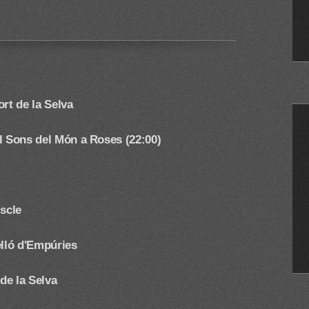
rt de la Selva
l Sons del Món a Roses (22:00)
iscle
elló d'Empúries
 de la Selva