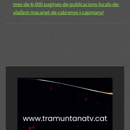
mes-de-6-000-pagines-de-publicacions-locals-de-
vilafant-macanet-de-cabrenys-i-capmany/