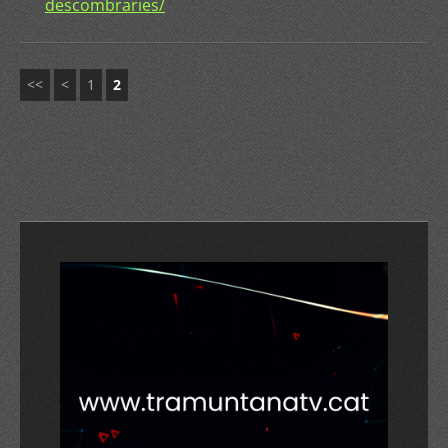
descombraries/
<<
<
1
2