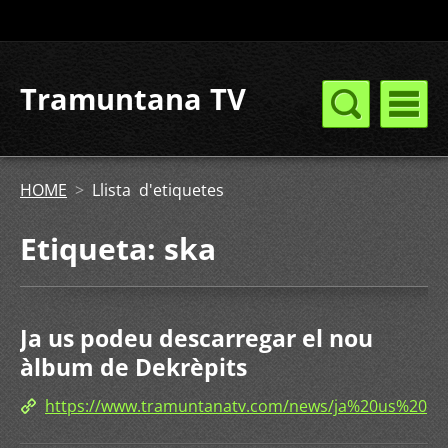
Tramuntana TV
HOME
>
Llista d'etiquetes
Etiqueta: ska
Ja us podeu descarregar el nou
àlbum de Dekrèpits
https://www.tramuntanatv.com/news/ja%20us%20