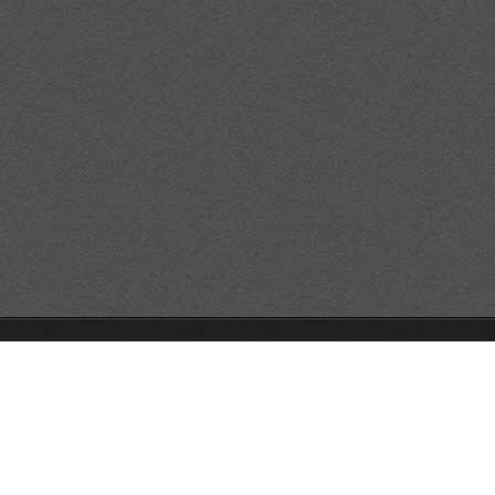
© 2026 Reservats tots els drets
Queda prohibida la
reproducció dels continguts sense autorització expressa. Article
32.1, paràgraf segon, Llei 23/2006 de la Propietat intel·lectual