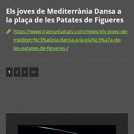
Els joves de Mediterrània Dansa a
la plaça de les Patates de Figueres
https://www.tramuntanatv.com/news/els-joves-de-
mediterr%c3%a0nia-dansa-a-la-pla%c3%a7a-de-
les-patates-de-figueres-/
1
2
>
>>