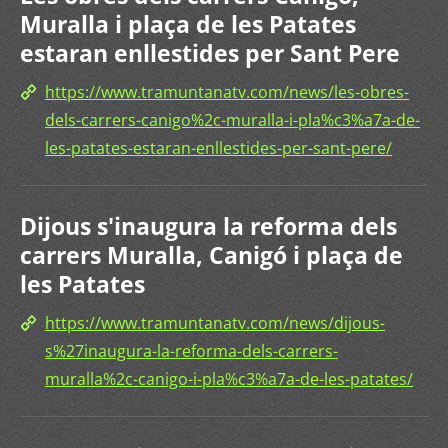
Muralla i plaça de les Patates
estaran enllestides per Sant Pere
https://www.tramuntanatv.com/news/les-obres-
dels-carrers-canigo%2c-muralla-i-pla%c3%a7a-de-
les-patates-estaran-enllestides-per-sant-pere/
Dijous s'inaugura la reforma dels
carrers Muralla, Canigó i plaça de
les Patates
https://www.tramuntanatv.com/news/dijous-
s%27inaugura-la-reforma-dels-carrers-
muralla%2c-canigo-i-pla%c3%a7a-de-les-patates/