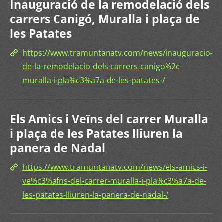
Inauguració de la remodelació dels
carrers Canigó, Muralla i plaça de
les Patates
https://www.tramuntanatv.com/news/inauguracio-
de-la-remodelacio-dels-carrers-canigo%2c-
muralla-i-pla%c3%a7a-de-les-patates-/
Els Amics i Veïns del carrer Muralla
i plaça de les Patates lliuren la
panera de Nadal
https://www.tramuntanatv.com/news/els-amics-i-
ve%c3%afns-del-carrer-muralla-i-pla%c3%a7a-de-
les-patates-lliuren-la-panera-de-nadal-/