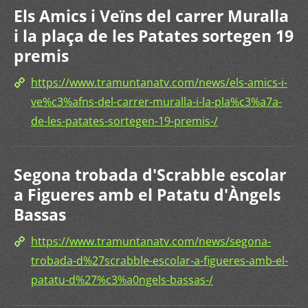
Els Amics i Veïns del carrer Muralla
i la plaça de les Patates sortegen 19
premis
https://www.tramuntanatv.com/news/els-amics-i-
ve%c3%afns-del-carrer-muralla-i-la-pla%c3%a7a-
de-les-patates-sortegen-19-premis-/
Segona trobada d'Scrabble escolar
a Figueres amb el Patatu d'Àngels
Bassas
https://www.tramuntanatv.com/news/segona-
trobada-d%27scrabble-escolar-a-figueres-amb-el-
patatu-d%27%c3%a0ngels-bassas-/