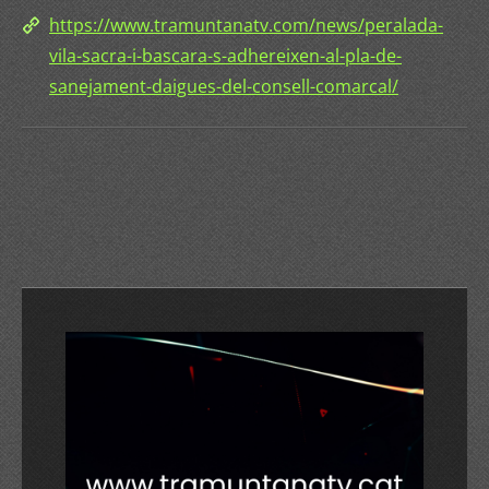
https://www.tramuntanatv.com/news/peralada-
vila-sacra-i-bascara-s-adhereixen-al-pla-de-
sanejament-daigues-del-consell-comarcal/