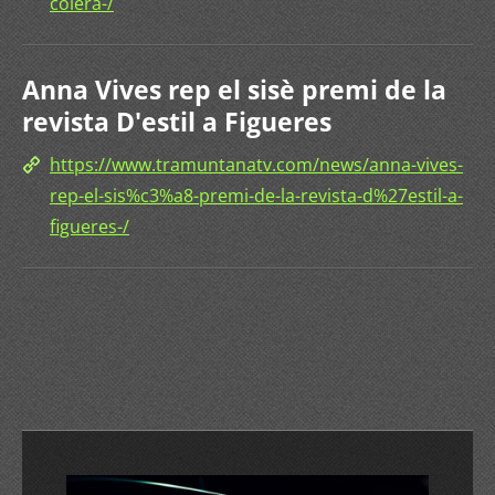
colera-/
Anna Vives rep el sisè premi de la
revista D'estil a Figueres
https://www.tramuntanatv.com/news/anna-vives-
rep-el-sis%c3%a8-premi-de-la-revista-d%27estil-a-
figueres-/